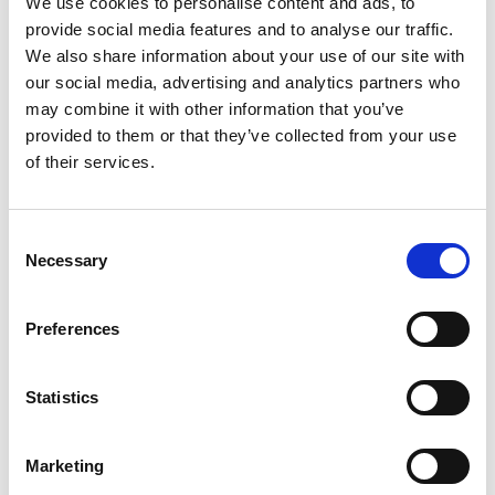
We use cookies to personalise content and ads, to
plocka upp gäster i Göteborg eller ta en tur Tjörn
provide social media features and to analyse our traffic.
runt? Som sällskap väljer ni att äta ombord eller göra
We also share information about your use of our site with
restaurangbesök utefter kustremsan.
our social media, advertising and analytics partners who
Läs mer om
Charter
.
may combine it with other information that you’ve
provided to them or that they’ve collected from your use
of their services.
Consent
Necessary
Selection
Preferences
Statistics
Marketing