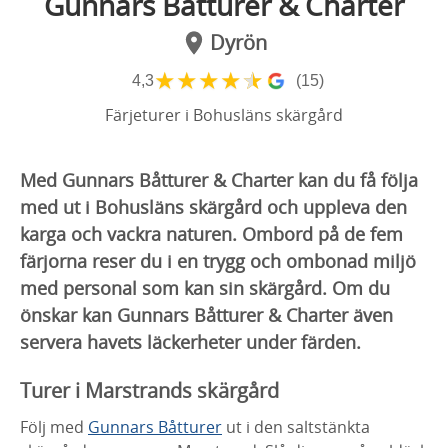
Gunnars Båtturer & Charter
Dyrön
★
★
★
★
★
4,3
(15)
Färjeturer i Bohusläns skärgård
Med Gunnars Båtturer & Charter kan du få följa
med ut i Bohusläns skärgård och uppleva den
karga och vackra naturen. Ombord på de fem
färjorna reser du i en trygg och ombonad miljö
med personal som kan sin skärgård. Om du
önskar kan Gunnars Båtturer & Charter även
servera havets läckerheter under färden.
Turer i Marstrands skärgård
Följ med
Gunnars Båtturer
ut i den saltstänkta