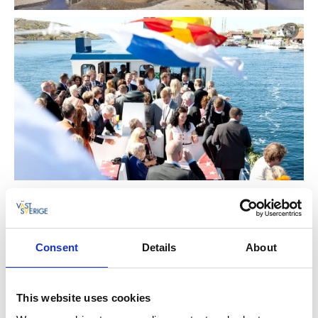
Gunnars Båtturer kör året runt för Västtrafik med
bussanslutning från/till Kungälv och Göteborg - se
tidtabell för
vasttrafik.se
.
Consent
Details
About
Chartra en egen båttur
Chartra en båttur och kryssa i skärgården kring
This website uses cookies
Marstrand, Tjörn, Stenungsund och Orust. Kanske