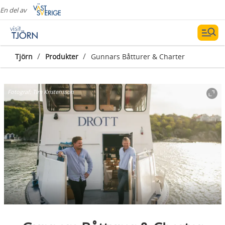
En del av
/
/
Tjörn
Produkter
Gunnars Båtturer & Charter
Fotograf:
Tim Kristensson