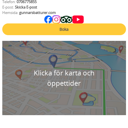
Telefon:
0706775855
E-post:
Skicka E-post
Hemsida:
gunnarsbatturer.com
Boka
Klicka för karta och
öppettider