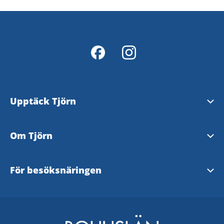
Upptäck Tjörn
Se och göra
Om Tjörn
Evenemang
Välkommen till Tjörn
För besöksnäringen
Mat och fika
Turistinformation
Företagsportalen
Boende