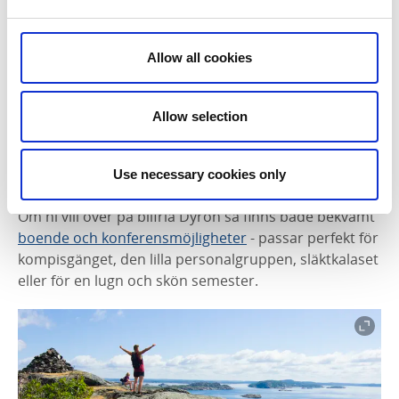
Allow all cookies
Allow selection
Use necessary cookies only
Boende och konferens på Dyrön
Om ni vill över på bilfria Dyrön så finns både bekvämt
boende och konferensmöjligheter
- passar perfekt för
kompisgänget, den lilla personalgruppen, släktkalaset
eller för en lugn och skön semester.