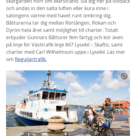
skärgården norr om Marstrand. Slå dig ner på soldäck
och andas in den salta luften eller kura inne i
salongens värme med havet runt omkring dig.
Båtturerna tar dig mellan Rörtången, Rökan och
Dyrön hela året samt möjlighet till charter. Totalt
erbjuder Gunnars Båtturer fem fartyg och kör även
på linje för Västtrafik linje 847 Lysekil – Skaftö, samt
charter med Carl Wilhelmson uppe i Lysekil. Läs mer
om
Reguljärtrafik.