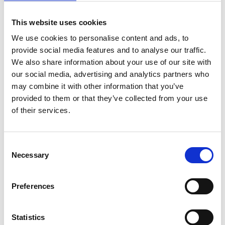
konservindustrin på Klädesholmen, som producerar
40% av alla svenska sillkonserver.
This website uses cookies
Guidade turer och sillprovningar
We use cookies to personalise content and ads, to
provide social media features and to analyse our traffic.
Guidade turer i museet förbokas (min 10 pers) och
We also share information about your use of our site with
kan även genomföras på engelska.
our social media, advertising and analytics partners who
Kontaktperson Anders Jelmbark
may combine it with other information that you’ve
andersjelmbark@icloud.com
mobilnr 0708-200110.
provided to them or that they’ve collected from your use
of their services.
Sillprovning kan erbjudas. Varje sittning kan ta ca 40
personer. Det bjuds på fyra sorters sill med gräddfil
och lök samt bröd och dryck. Provningen inleds med
Consent
en kort presentation om sillens historia. I den
Necessary
Selection
intilliggande livsmedelsaffären kan man även köpa
inlagd sill och andra produkter från Klädesholmen
Preferences
Seafood.
Sillprovning måste förbeställas och kan även
Statistics
genomföras på engelska.