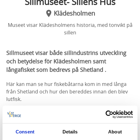
Sillmuseet- Sillens Hus
Klädesholmen
Museet visar Klädesholmens historia, med tonvikt på
sillen
Sillmuseet visar både sillindustrins utveckling
och betydelse för Klädesholmen samt
långafisket som bedrevs på Shetland .
Här kan man se hur fiskebåtarna kom in med långa
från Shetland och hur den bereddes innan den blev
lutfisk.
Man kan också se hur det gick till när silljakter från
Klädesholmen besökte nästan alla svenska hamnar
för att sälja olika fisk- och sillprodukter. Denna
Consent
Details
About
försäljning från jakter efterträddes av