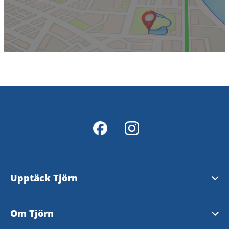
Upptäck Tjörn
Se och göra
Om Tjörn