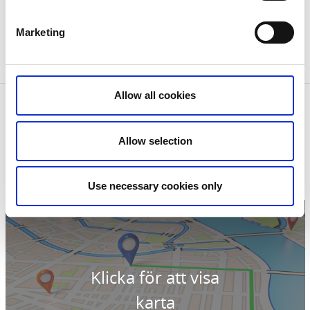
Kontaktperson Susanne Lönnstig
Susanne@lonnstig.se
mobilnr 070-1426980
Marketing
Museet drivs av ideella krafter.
Allow all cookies
Kontaktinformation
Klädesholmens Museum
Strandgatan 12B
Allow selection
47151 Klädesholmen
Telefon:
0708200110
E-post:
sillebua@gmail.com
Use necessary cookies only
Hemsida:
Till hemsida
Klicka för att visa
karta