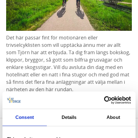
Det här passar fint för motionären eller
trivselcyklisten som vill upptäcka ännu mer av allt
som Tjörn har att erbjuda. Ta dig fram längs bokskog,
klippor, bryggor, så gott som bilfria grusvägar och
enklare skogsstigar. Vill du avsluta din dag med en
hotellnatt eller en natt i fina stugor och med god mat
så finns det flera fina anläggningar att välja mellan i
närheten av den här rundan.
Lär mer om Gravelbike på Tjörn
Consent
Details
About
Norra Tjörn på cykel