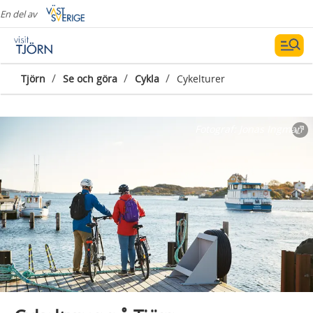
En del av
/
/
/
Tjörn
Se och göra
Cykla
Cykelturer
Fotograf:
Jonas Ingman