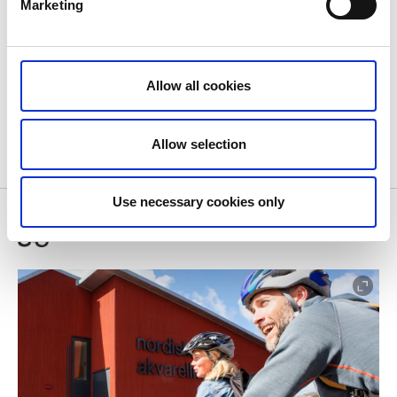
Marketing
Upptäck nordvästra Tjörn på cykel, här får du en fin
och enkel tur på 44 km längs saltstänkta och lantliga
Allow all cookies
vägar.
Allow selection
Läs mer om Norra Tjörn på cykel
Use necessary cookies only
Tjörn Island of Art rundan