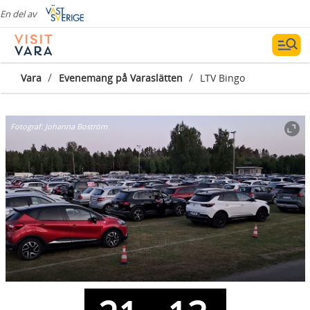
En del av
/
/
Vara
Evenemang på Varaslätten
LTV Bingo
Fotograf:
Johanna Boström