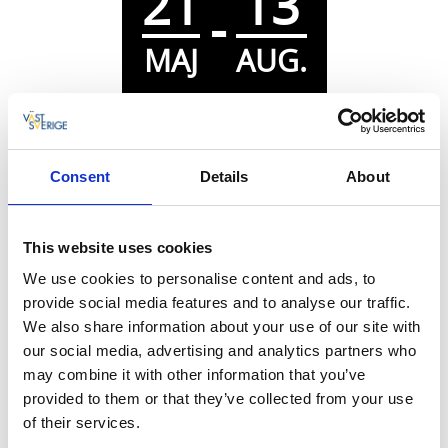
21
13
-
MAJ
AUG.
LTV Bingo
Consent
Details
About
Larv
This website uses cookies
Välkommen till en av Västsveriges populäraste
We use cookies to personalise content and ads, to
DriveInBingo på natursköna Hedensborg.
provide social media features and to analyse our traffic.
We also share information about your use of our site with
19:00 på torsdagar 21 maj - 13 aug spelar vi bilbingo.
our social media, advertising and analytics partners who
Det finns möjligheter att sitta inomhus.
may combine it with other information that you’ve
provided to them or that they’ve collected from your use
17:00 öppnar kiosk, lotteri och brickförsäljningen.
of their services.