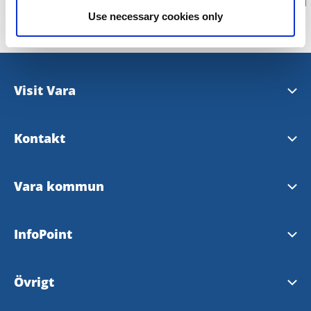
Use necessary cookies only
Visit Vara
Tipsa om evenemang
Kontakt
kommun@vara.se
Vara kommun
Stora torget 5, Vara
Stora Torget 8, Vara
InfoPoint
vara.kommun@vara.se
Se alla Info Points här
Övrigt
Vara.se