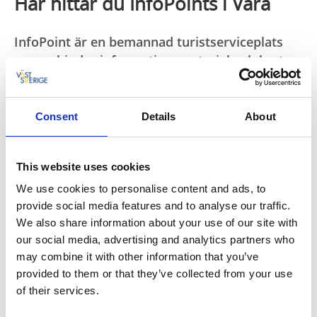
Här hittar du InfoPoints i Vara
InfoPoint är en bemannad turistserviceplats
som erbjuder informationsmaterial och kartor.
Här kan du som besökare få tips om
besöksmål, aktiviteter och tillgängliga tjänster,
samt få svar på eventuella frågor.
Consent
Details
About
En InfoPoint har samma öppettider som
värdföretaget. Vill ni som besökare ha information på
This website uses cookies
andra tider på dygnet hänvisar vi att söka på vår
We use cookies to personalise content and ads, to
hemsida.
provide social media features and to analyse our traffic.
We also share information about your use of our site with
På följande platser i Vara finns en InfoPoint:
our social media, advertising and analytics partners who
Vara kontaktcenter
, Stora Torget 8, Vara
may combine it with other information that you’ve
provided to them or that they’ve collected from your use
Vara Folkbibliotek
, Stora Torget 5, Vara
of their services.