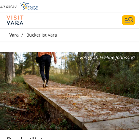
En del av
/
Vara
Bucketlist Vara
Fotograf:
Eveline Johnsson