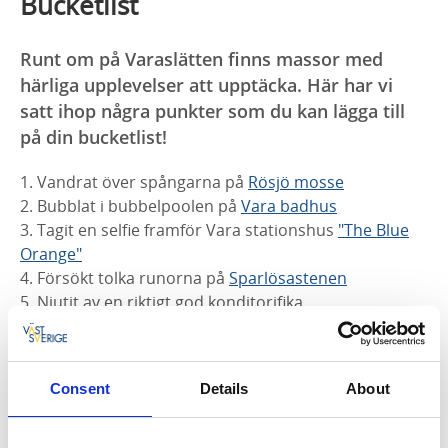
Bucketlist
Runt om på Varaslätten finns massor med
härliga upplevelser att upptäcka. Här har vi
satt ihop några punkter som du kan lägga till
på din bucketlist!
1. Vandrat över spångarna på
Rösjö mosse
2. Bubblat i bubbelpoolen på
Vara badhus
3. Tagit en selfie framför Vara stationshus
"The Blue
Orange"
4. Försökt tolka runorna på
Sparlösastenen
5. Njutit av en riktigt god konditorifika
6. Slagit en strike på
Lumber & Karle
7. Besökt minst en av
Köpmännen i Vara Småstad
8. Upplevt skratt eller gråt på
Vara Konserthus
Consent
Details
About
9. Inhandlat lokala godsaker i en
gårdsbutik
10. Känt in atmosfären på
Bjertorp slott