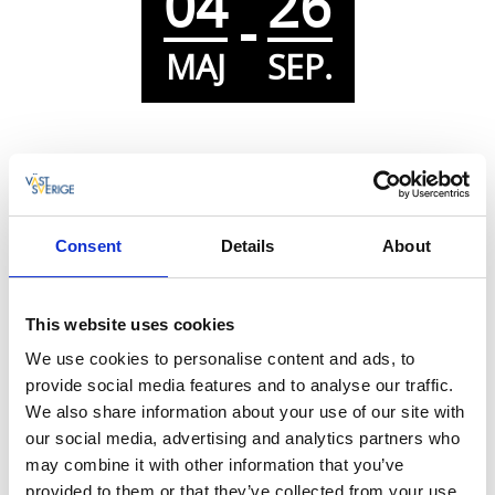
04
26
-
MAJ
SEP.
Naturpass - cykel
Vara
Consent
Details
About
Cykelpass som sträcker sig från Vara mot Vedum,
Tumleberg, Hyringa och Stora Levene.
This website uses cookies
We use cookies to personalise content and ads, to
Cykelpass - som sträcker sig från Vara mot Vedum,
provide social media features and to analyse our traffic.
Tumleberg, Hyringa och Stora Levene. Med cykel letar
We also share information about your use of our site with
du upp de kontrollpunkter som är markerade på
our social media, advertising and analytics partners who
kartan och här finner du svaret på frågorna som
may combine it with other information that you’ve
bifogas med kartan.
provided to them or that they’ve collected from your use