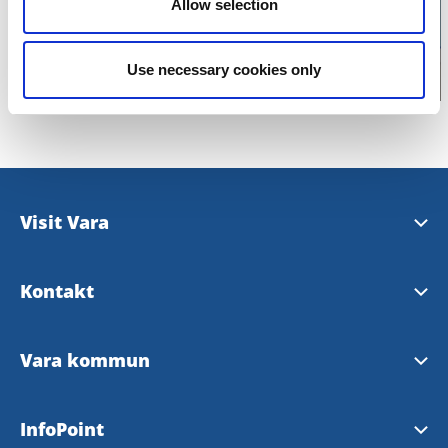
Allow selection
Use necessary cookies only
Visit Vara
Tipsa om evenemang
Kontakt
kommun@vara.se
Vara kommun
Stora torget 5, Vara
Stora Torget 8, Vara
InfoPoint