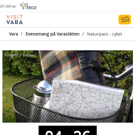
En del av
/
/
Vara
Evenemang på Varaslätten
Naturpass - cykel
Fotograf:
F Eriksson