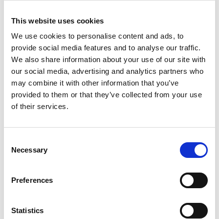
den fysiska miljön berättade. Här fanns planer och
tankar och redan igångsatta projekt; man jobbade
This website uses cookies
med kontakter över hela landet och med
We use cookies to personalise content and ads, to
internationella perspektiv. Konserthuset var en succé
provide social media features and to analyse our traffic.
och kommunledningen stod stark i sin övertygelse
We also share information about your use of our site with
om att kultur verkligen behövdes för att innevånare
our social media, advertising and analytics partners who
och andra skulle få mod och kraft att fullfölja sina
may combine it with other information that you’ve
planer; att tänka nytt och kreativt, öppna upp för
provided to them or that they’ve collected from your use
idéer utifrån och blanda till en alldeles egen Vara-mix
of their services.
som överlevnadsstrategi i en föränderlig tid.
Blocken på stationens tak är skurna i styrofoam
Consent
(frigolit) och behandlade med färg och lack i många
Necessary
Selection
lager. Formerna är helt nonfigurativa och går i
folkmun under namnet Bumlingarna. Kanhända är
det meteoriter som ramlat genom rymden ner i Vara,
Preferences
som en kaskad av färg och form som ger det lilla
samhället på slätten bilden av sin egen kreativa
Statistics
förmåga.