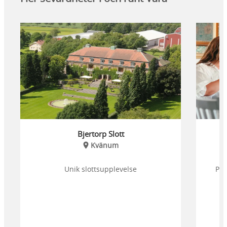
Bjertorp Slott
Kvänum
Unik slottsupplevelse
Pri