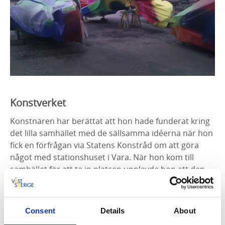
Konstverket
Konstnären har berättat att hon hade funderat kring
det lilla samhället med de sällsamma idéerna när hon
fick en förfrågan via Statens Konstråd om att göra
något med stationshuset i Vara. När hon kom till
samhället för att ta in platsen upplevde hon att den
verkligen var ganska liten – och lite intetsägande,
kanske. Efter att ha spenderat ett par dygn på plats
och träffat företrädare för kommunen började hon
Consent
Details
About
inse att ambitionen var väldigt mycket större än vad