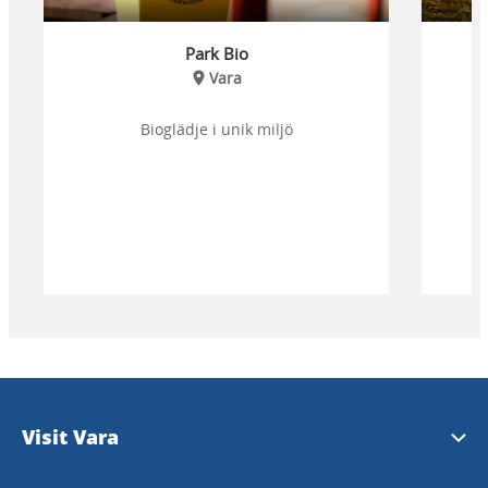
Park Bio
Vara
Bioglädje i unik miljö
V
Visit Vara