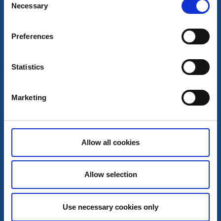
Rörö
Necessary
Selection
Granne med Hyppeln och Marstrand
Läs mer
Preferences
Statistics
Marketing
Allow all cookies
Allow selection
Gästhamn
Ställplats/Quickstop
Hönö Klåva gästhamn
Use necessary cookies only
Hönö