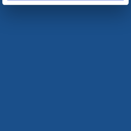
Aktiv fiskehamn med gästhamn & ställplatser
Läs mer
Vandrarhem
Gästhamn
Knippla Vandrarhem & Gästhamn
Knippla
Vandrarhem, gästhamn, ställplatser i mysiga Knippla
hamn