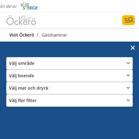
En del av
/
Visit Öckerö
Gästhamnar
Välj område
Välj boende
Välj mat och dryck
Välj fler filter
Gästhamnar i Göteborgs skärgård
Rörö, Hyppeln, Knippla, Björkö, Hälsö, Öckerö