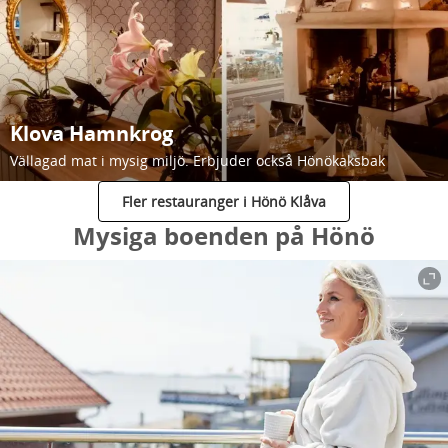
Klova Hamnkrog
Vällagad mat i mysig miljö. Erbjuder också Hönökaksbak
Fler restauranger i Hönö Klåva
Mysiga boenden på Hönö