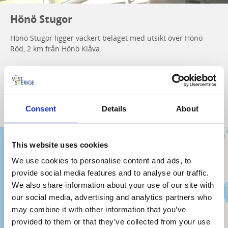
Hönö Stugor
Hönö Stugor ligger vackert beläget med utsikt över Hönö
Röd, 2 km från Hönö Klåva.
De moderna stugorna är byggda 2014 och har fullutrustade
kök och badrum.
Bokning och mer info
Consent
Details
About
This website uses cookies
We use cookies to personalise content and ads, to
provide social media features and to analyse our traffic.
We also share information about your use of our site with
our social media, advertising and analytics partners who
may combine it with other information that you’ve
provided to them or that they’ve collected from your use