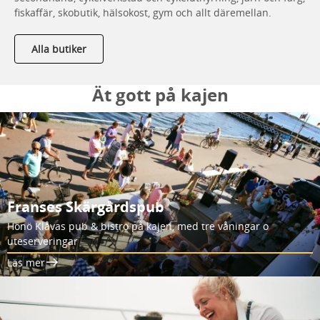
fiskaffär, skobutik, hälsokost, gym och allt däremellan.
Alla butiker
Ät gott på kajen
Franses Skärgårdspub
Hönö Klåvas pub & bistro på kajen, med tre våningar o
uteserveringar
Läs mer