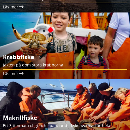
Läs mer
Krabbfiske
Jakten på dom stora krabborna
Läs mer
Makrillfiske
Ett 3 timmar roligt och spännande fiskeäventyr för hela