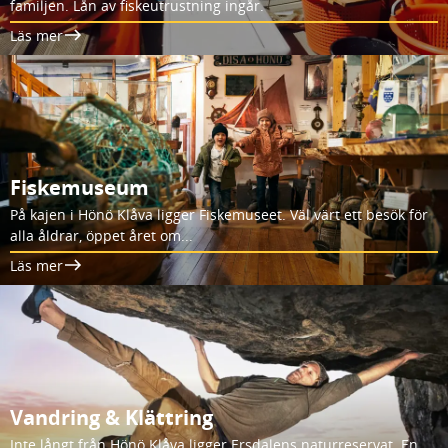
familjen. Lån av fiskeutrustning ingår.
Läs mer
Fiskemuseum
På kajen i Hönö Klåva ligger Fiskemuseet. Väl värt ett besök för
alla åldrar, öppet året om...
Läs mer
Vandring & Klättring
Inte långt från Hönö Klåva ligger Ersdalens naturreservat. En