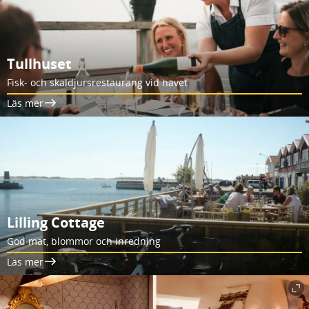
Tullhuset
Fisk- och skaldjursrestaurang vid havet
Läs mer
Lilling Cottage
God mat, blommor och inredning
Läs mer