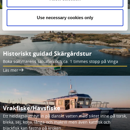
Läs mer
Use necessary cookies only
Historiskt guidad Skärgårdstur
Boka sommarens sälsafari och ca. 1 timmes stopp på Vinga
Läs mer
Vrakfiske/Havsfiske
Ett heldagsäventyr in på danskt vatten med siktet inne på torsk,
bleka, sej, kolja, långa och makrill men även kattfisk och
bläckfisk kan fastna på kroken.