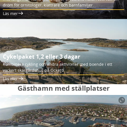
dröm för ornitologer, klättrare och barnfamiljer.
Läs mer
Cykelpaket 1,2 eller 3 dagar
Kombinera cykling och andra aktiviteter med boende i ett
vackert skärgårdshus på Öckerö.
Läs mer
Gästhamn med ställplatser