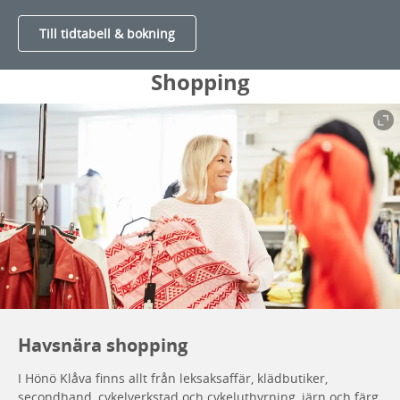
Till tidtabell & bokning
Shopping
Havsnära shopping
I Hönö Klåva finns allt från leksaksaffär, klädbutiker,
secondhand, cykelverkstad och cykeluthyrning, järn och färg,