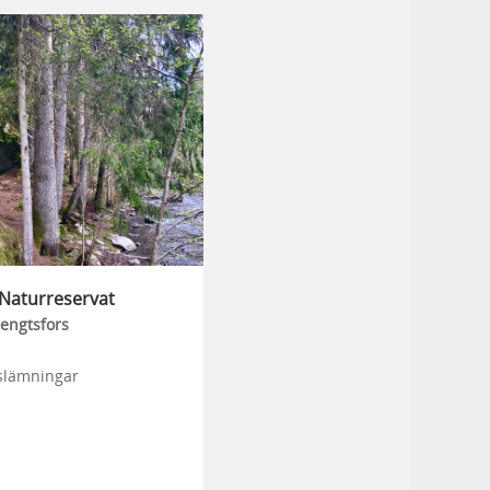
Naturreservat
engtsfors
dslämningar