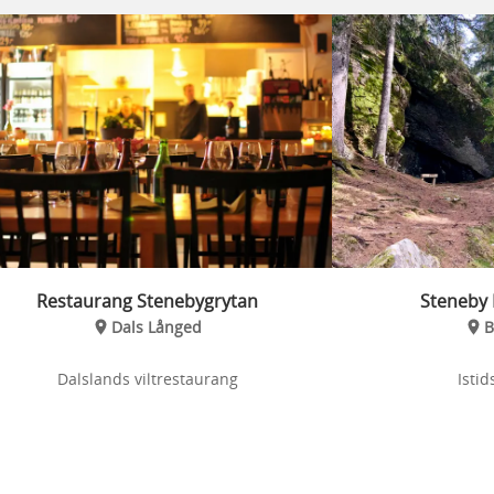
Restaurang Stenebygrytan
Steneby 
Dals Långed
B
Dalslands viltrestaurang
Isti