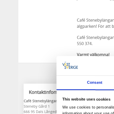
Café Stenebylängan 
älgparken! För att 
Café Stenebylängan 
550 374.
Varmt välkomna!
Consent
Kontaktinformation
This website uses cookies
Café Stenebylängan
Steneby Gård 1
We use cookies to personalis
666 95 Dals Långed
information about your use of