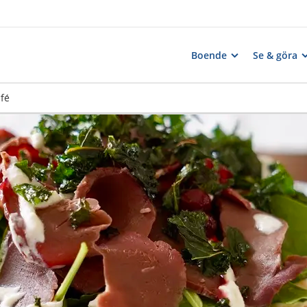
Boende
Se & göra
afé