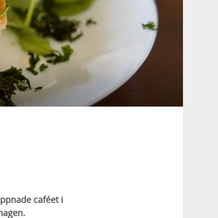
 öppnade caféet i
ghagen.