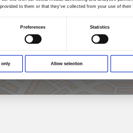
 provided to them or that they’ve collected from your use of their
Preferences
Statistics
Klicka för att visa karta
 only
Allow selection