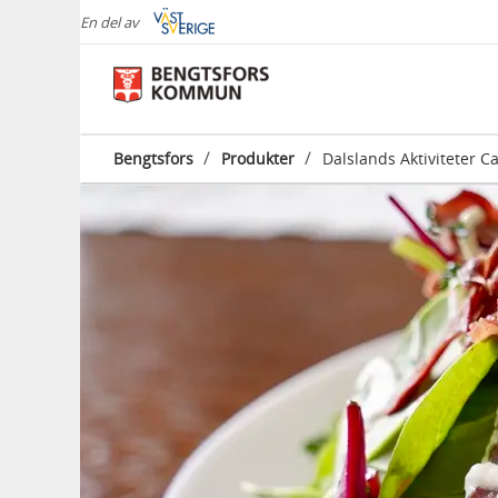
En del av
/
/
Bengtsfors
Produkter
Dalslands Aktiviteter C