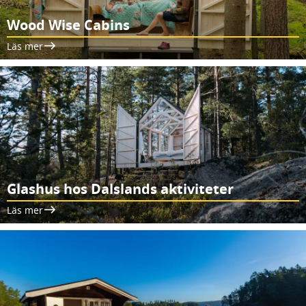
Wood Wise Cabins
Läs mer
Glashus hos Dalslands aktiviteter
Läs mer