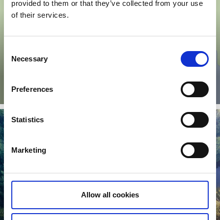
provided to them or that they’ve collected from your use
of their services.
DANO - Dalsland Nordmarken
För att skydda vår ömtåliga natur och för att ge dig som
Consent
besökare en så bra upplevelse som möjligt finns ett hundratal
Necessary
Selection
lägerplatser. Denna service finansieras genom försäljningen av
Naturvårdskort.
Preferences
Läs mer
Statistics
Marketing
Allow all cookies