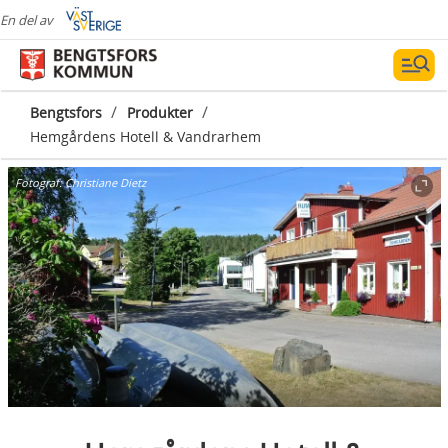
En del av
/
/
Bengtsfors
Produkter
Hemgårdens Hotell & Vandrarhem
Fotograf:
Christiane Dietz