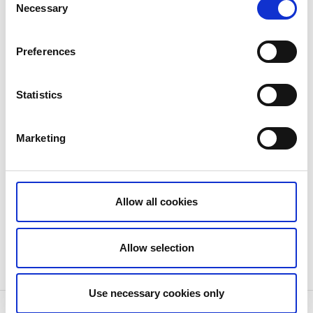
Necessary
Selection
Preferences
Statistics
Kanot och Cykel
Marketing
Det finns något för alla. Varför inte prova på kanot,
kajak, dressin, cykel eller vandring. Du kan hyra kanot,
kajak eller cykel eller så kan du börja eller avsluta din
resa med dressintur. Färden går efter branta
Allow all cookies
bergsvägar och med kanot längs långsmala
sprickdalssjöar.
Allow selection
Use necessary cookies only