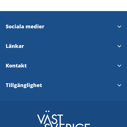
Sociala medier
Bengtsfors kommuns Facebook
Länkar
Dalslands Facebooksida
Bengtsfors kommun
Kontakt
Dalsland
Bengtsfors Turistinformation
Tillgänglighet
Dalslands Turist AB
Tillgänglighetsredogörelse
Turistrådet Västsverige