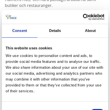
butiker och restauranger.
Rumshotell och vandrarhem
Alla rum har nya sängar, inga våningssängar. Här kan
Consent
Details
About
du bo i enkelrum, två- eller fyrbäddsrum. Det finns ett
mysigt TV-rum och rymligt kök för självhushåll.
Naturligtvis kan du hyra sängkläder hos oss och även
This website uses cookies
få frukost serverad.
We use cookies to personalise content and ads, to
provide social media features and to analyse our traffic.
We also share information about your use of our site with
our social media, advertising and analytics partners who
may combine it with other information that you’ve
provided to them or that they’ve collected from your use
of their services.
Consent