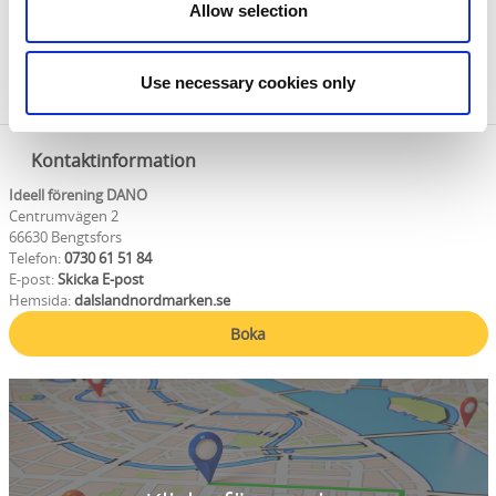
Allow selection
Välkommen till en oförglömlig upplevelse i
sjösystemet Dalsland Nordmarken! Mer information
Use necessary cookies only
hittar du på
www.dalslandnordmarken.se
!
Kontaktinformation
Ideell förening DANO
Centrumvägen 2
66630 Bengtsfors
Telefon:
0730 61 51 84
E-post:
Skicka E-post
Hemsida:
dalslandnordmarken.se
Boka