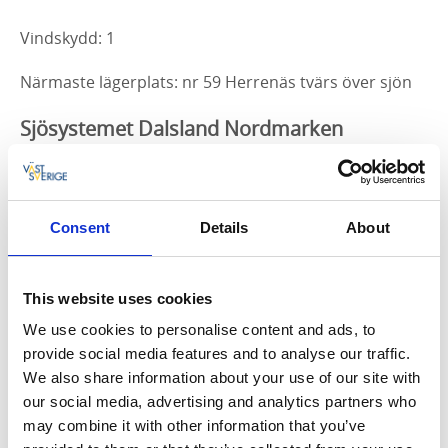
Vindskydd: 1
Närmaste lägerplats: nr 59 Herrenäs tvärs över sjön
Sjösystemet Dalsland Nordmarken
Det finns ett hundratal lägerplatser inom sjösystemet
Dalsland Nordmarken. Den ideella föreningen DANO
har investerat i dessa för att skydda vår ömtåliga
Consent
Details
About
natur och för att ge dig som besökare en så bra
upplevelse som möjligt. Platserna är utvalda med
hänsyn till växt- och djurlivet och i överenskommelse
This website uses cookies
med markägaren. De flesta platserna har idag ett
We use cookies to personalise content and ads, to
vindskydd, alla har en fast iordningsställd eldstad och
provide social media features and to analyse our traffic.
ekologisk toalett. På lägerplatserna finns för det
We also share information about your use of our site with
mesta ved för våra gäster att utnyttja. Veden måste
our social media, advertising and analytics partners who
kapas och klyvas. Betänk att den endast får användas
may combine it with other information that you’ve
i de befintliga godkända eldstäderna som finns på