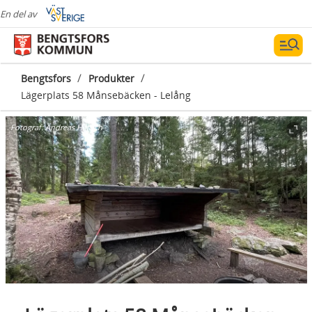
En del av
/
/
Bengtsfors
Produkter
Lägerplats 58 Månsebäcken - Lelång
Fotograf:
Andreas Hettich