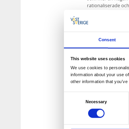
rationaliserade och
skapade det förnäm
internationell rykt
Idag återstår enda
trädslag, tusentals
Consent
avenbok och blodbo
På Baldersnäs bedr
This website uses cookies
landskapet öppet.
We use cookies to personalis
information about your use of
Vägbeskrivnin
other information that you’ve
Baldersnäs ligger c
Consent
alla större vägar i 
Necessary
Selection
Service