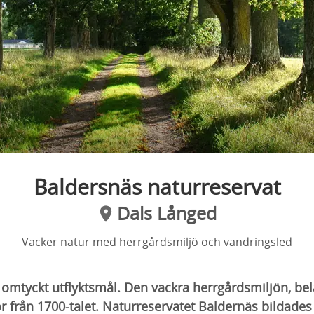
Baldersnäs naturreservat
Dals Långed
Vacker natur med herrgårdsmiljö och vandringsled
 omtyckt utflyktsmål. Den vackra herrgårdsmiljön, be
or från 1700-talet. Naturreservatet Baldernäs bildades