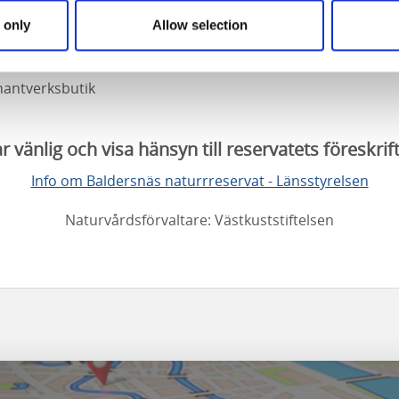
ersnäs Herrgårds restaurang.
Glöm inte att förboka!
ldernäs Herrgård.
 only
Allow selection
fé Allé" som ligger i en av gårdsbyggnaderna i anslutning t
i ladan sommartid.
antverksbutik
r vänlig och visa hänsyn till reservatets föreskrif
Info om Baldersnäs naturrreservat - Länsstyrelsen
Naturvårdsförvaltare: Västkuststiftelsen