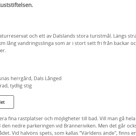
uststiftelsen.
aturreservat och ett av Dalslands stora turistmål. Längs str
km lång vandringsslinga som är i stort sett fri från backar 
er.
snäs herrgård, Dals Långed
d, tydlig stig
det
era fina rastplatser och möjligheter till bad. Vill man gå hel
ll den nedre parkeringen vid Bränneriviken. Men det går ock
et. Vid halvöns spets, som kallas ”Världens ände", finns en