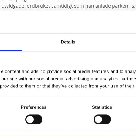
 utvidgade jordbruket samtidigt som han anlade parken i s.k
sta exemplet i Sverige på denna trädgårdskonst och parke
barhet. Sedan 1975 är Baldersnäs i allmän ägo och halvön är
st rester av den storslagna parkanläggningen, som hade ö
 exotiska växter, broar, promenadstigar och paviljonger. We
Details
k är några av de inplanterade träd som fortfarande finns k
ivs fortfarande jordbruk med får och kor. Med hjälp av de b
Areal:
ca 103 hektar
e content and ads, to provide social media features and to analy
 our site with our social media, advertising and analytics partn
g & parkering
 provided to them or that they’ve collected from your use of their
a 3 km norr om Dals Långed. Mycket bra skyltning till anlägg
området. Två större parkeringar finns vid infatren i anslutnin
Preferences
Statistics