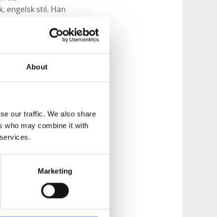
. engelsk stil. Han
n vann
 naturreservat.
ver 240 främmande
ymouthtall,
About
var.
etande djuren hålls
se our traffic. We also share
ers who may combine it with
 services.
ningen finns från
g till anläggningen.
Marketing