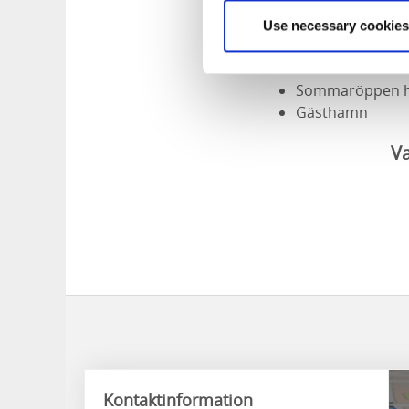
Ät gott på Bald
Övernatta på Ba
Use necessary cookies
Sommarcaféet "Ca
Toaletter finns 
Sommaröppen h
Gästhamn
Va
Kontaktinformation