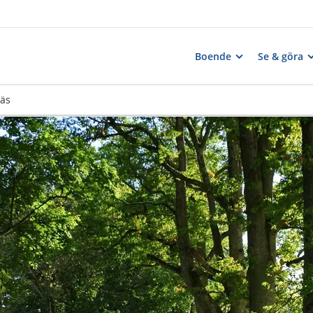
Boende
Se & göra
näs