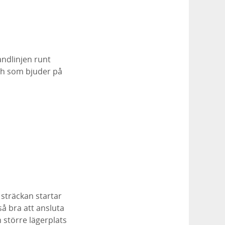
andlinjen runt
och som bjuder på
a sträckan startar
så bra att ansluta
 större lägerplats