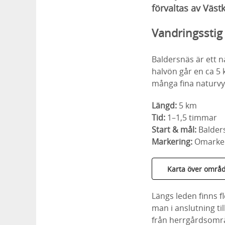
förvaltas av Västk
Vandringsstig
Baldersnäs är ett n
halvön går en ca 5 
många fina naturvy
Längd:
5 km
Tid:
1–1,5 timmar
Start & mål:
Balder
Markering:
Omarkera
Karta över områ
Längs leden finns fl
man i anslutning ti
från herrgårdsområd