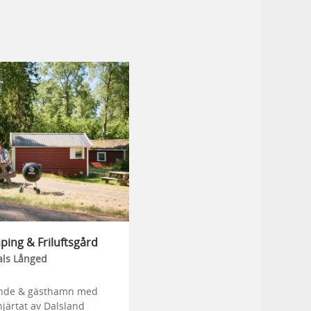
ing & Friluftsgård
als Långed
nde & gästhamn med
 hjärtat av Dalsland