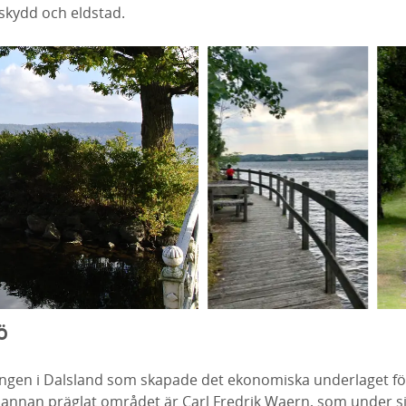
skydd och eldstad.
ö
ingen i Dalsland som skapade det ekonomiska underlaget fö
nnan präglat området är Carl Fredrik Waern, som under si