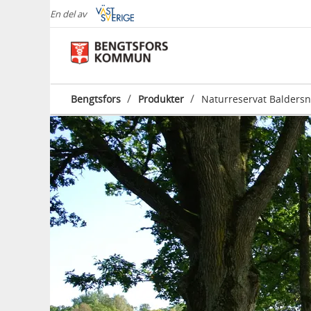
En del av
/
/
Bengtsfors
Produkter
Naturreservat Balders