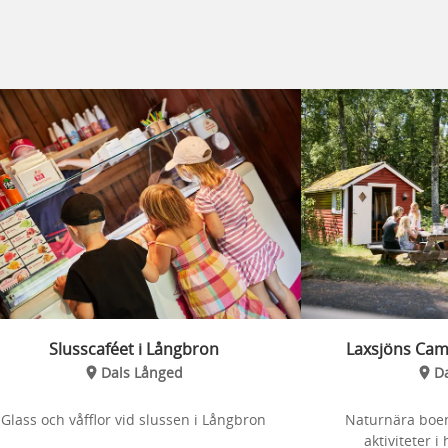
Slusscaféet i Långbron
Laxsjöns Camp
Dals Långed
D
Glass och våfflor vid slussen i Långbron
Naturnära boe
aktiviteter i