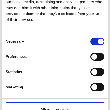
cm.
our social media, advertising and analytics partners who
may combine it with other information that you’ve
En utförlig djupkarta finns att köpa i Bengtsfors
provided to them or that they’ve collected from your use
bokhandel.
of their services.
Sjösättningsramp
Consent
Signebyn - Båtramp i nordvästra delen av Östra Silen.
Necessary
Selection
Vägyta rampen: Asfalt / Betong
Parkering: JA
Preferences
Brygga: JA
GPS: 59.27839, 12.29861 (WGS 84 decimal)
Statistics
Här köper man fiskekort
Silleruds Handel: tel. 0573-401 50
Marketing
Höglunds Järn, Åmål: tel. 0532-121 00
Online:
ifiske
Allow all cookies