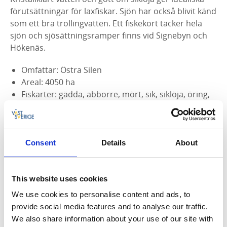
förutsättningar för laxfiskar. Sjön har också blivit känd
som ett bra trollingvatten. Ett fiskekort täcker hela
sjön och sjösättningsramper finns vid Signebyn och
Hökenäs.
Omfattar: Östra Silen
Areal: 4050 ha
Fiskarter: gädda, abborre, mört, sik, siklöja, öring,
röding, gullspångslax, lake, ål, braxen. Bra bestånd
av grov öring och röding.
Ungdomar under 16 år får fiska gratis med
handredskap.
Consent
Details
About
Trollingfiske max 4 drag per båt och max 8 spön
per båt.
Fiske efter öring och röding är förbjudet fr.o.m.
This website uses cookies
1/10 t.o.m. 31/12.
We use cookies to personalise content and ads, to
Max 3 st laxfiskar per dag och kort.
provide social media features and to analyse our traffic.
Minimått för öring, röding och gullspångslax är 50
We also share information about your use of our site with