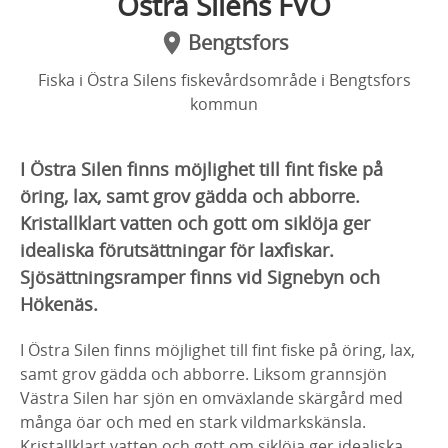
Östra Silens FVO
Bengtsfors
Fiska i Östra Silens fiskevårdsområde i Bengtsfors
kommun
I Östra Silen finns möjlighet till fint fiske på
öring, lax, samt grov gädda och abborre.
Kristallklart vatten och gott om siklöja ger
idealiska förutsättningar för laxfiskar.
Sjösättningsramper finns vid Signebyn och
Hökenäs.
I Östra Silen finns möjlighet till fint fiske på öring, lax,
samt grov gädda och abborre. Liksom grannsjön
Västra Silen har sjön en omväxlande skärgård med
många öar och med en stark vildmarkskänsla.
Kristallklart vatten och gott om siklöja ger idealiska