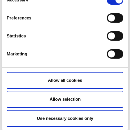
Selection
Kontaktinformation
Ställplats Gustavsfors
Preferences
Årjängsvägen 5
666 93 Gustavsfors
Telefon:
0531 20001
Statistics
Hemsida:
dalsland.com
Marketing
Klicka för att visa
karta
Allow all cookies
Allow selection
Use necessary cookies only