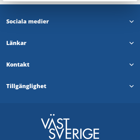
Sociala medier
Bengtsfors kommuns Facebook
Länkar
Dalslands Facebooksida
Bengtsfors kommun
Kontakt
Dalsland
Bengtsfors Turistinformation
Tillgänglighet
Dalslands Turist AB
Tillgänglighetsredogörelse
Turistrådet Västsverige