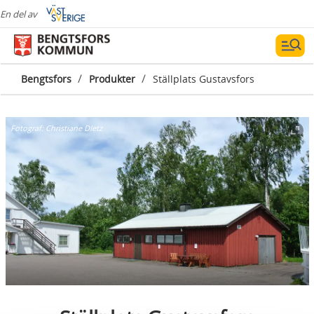
En del av
/
/
Bengtsfors
Produkter
Ställplats Gustavsfors
Fotograf:
Christiane DIetz