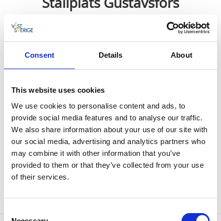
Ställplats Gustavsfors
Gustavsfors
Ställplatser för husbilar vid Folkets Hus
Consent
Details
About
3 ställplatser för husbilar i Gustavsfors vid
Folkets Hus.
This website uses cookies
We use cookies to personalise content and ads, to
Ställplats i Gustavsfors
provide social media features and to analyse our traffic.
Antal platser: 3
We also share information about your use of our site with
Faciliteter/service: dusch och wc finns i gästhamnen
our social media, advertising and analytics partners who
Avfall: använd återvinningsstationen för flaskor,
may combine it with other information that you’ve
burkar och tidningar med mera. För övrigt avfall,
provided to them or that they’ve collected from your use
använd de gröna soptunnorna vid huset.
of their services.
Avgift: 50,00 SEK. Betalas kontant i Optimistens
lanthandel. Lägg kvittot synligt i vindrutan.
Consent
Necessary