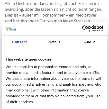
Allem Hechte und Barsche. Es gibt auch Forellen im
Svärdlång, aber die lassen sich nicht so leicht fangen.
Dies ist – außer im Hochsommer – ein meditativer
und beruhigender Ort, wo man lange Strecken
hinterlegen kann, ohne auf einen einzigen Menschen
zu treffen.
Consent
Details
About
Seen: Svärdlång
Gesamtfläche: 491,9 ha
Fischarten: Barsch, Brachse, Hecht, Quappe,
This website uses cookies
Plötze, Felchen, Kleine Maräne, Aal und Forelle.
Angeln auf Forelle von Oktober bis März verboten!
We use cookies to personalise content and ads, to
Tiefste Stelle ca 40 m.
provide social media features and to analyse our traffic.
Die Mindestgröße für Bachforellen beträgt 40 cm.
We also share information about your use of our site with
Bestellte Felder, Hausgrundstücke oder andere
our social media, advertising and analytics partners who
umzäunte Grundstücke wie Industrieobjekte
may combine it with other information that you’ve
dürfen nicht betreten werden.
provided to them or that they’ve collected from your use
Trolling ist verboten.
of their services.
Am Svärdlång-See sind Übernachtungen nur auf