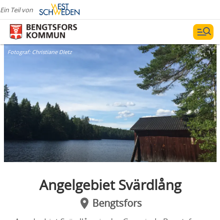
Ein Teil von
Fotograf:
Christiane DIetz
Angelgebiet Svärdlång
Bengtsfors