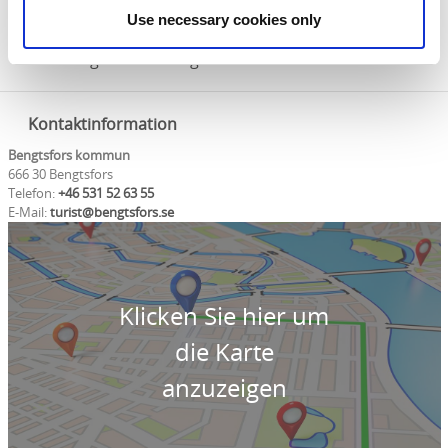
Woche 100 SEK
Use necessary cookies only
Jahr 200 SEK
Trolling 100 SEK/ Tag
Kontaktinformation
Bengtsfors kommun
666 30 Bengtsfors
Telefon:
+46 531 52 63 55
E-Mail:
turist@bengtsfors.se
Klicken Sie hier um
die Karte
anzuzeigen