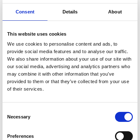
Auf der Strecke passieren Sie 16 spannende
Schleusen, die das Boot ganze 41m über den
Consent
Details
About
Wasserspiegel des Vänern heben. Sie erleben auch
das Aquädukt in Håverud mit seiner berühmten
Kombination von Straßenbrücke, Eisenbahnbrücke
This website uses cookies
und Wasserstraße.
We use cookies to personalise content and ads, to
provide social media features and to analyse our traffic.
We also share information about your use of our site with
our social media, advertising and analytics partners who
may combine it with other information that you’ve
provided to them or that they’ve collected from your use
of their services.
Consent
Necessary
Selection
Schöne Orte im Dalslands und unberührte
Natur
Preferences