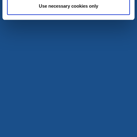
Use necessary cookies only
Ramsbytjärnet.
Mehr lesen
Ferienhäuschen und Feriendörfer
Buterudstugan
Buterud
Renoviertes Schleusenwärterhaus für 4 Personen an