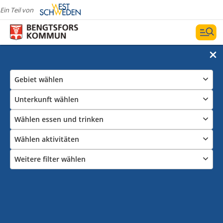
Ein Teil von
Gebiet wählen
Unterkunft wählen
Wählen essen und trinken
Wählen aktivitäten
Weitere filter wählen
Unterkunft
Hier findet man Alles über Unterkünfte in Bengtsfors.
Hotels, B&Bs, Hostels, Campingplätze und Stellplätze
fürs Womo. Auch die Lagerplätze im Seensystem von
Dalsland Nordmarken.