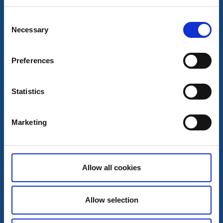
Unterkunft, Verleih und Coaching direkt am Dalsland
Kanals.
Consent
Mehr lesen
Necessary
Selection
Preferences
Statistics
Marketing
Allow all cookies
Ferienhäuschen und Feriendörfer
Borggården
Allow selection
Torrskog
Gemütliches Ferienhaus mit Aussicht über den See