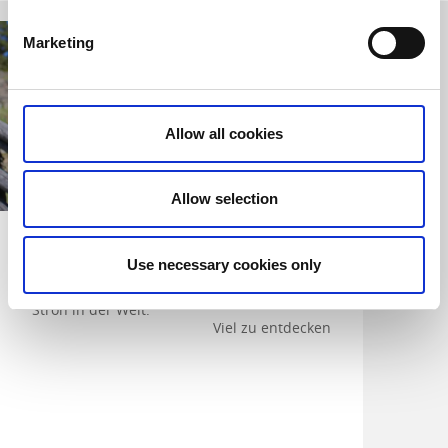
Marketing
Allow all cookies
Allow selection
HALMENS HUS
Lysetjärn
Wanderweg
Bengtsfors
Use necessary cookies only
Bengtsfors
Stroh in der Welt.
Viel zu entdecken