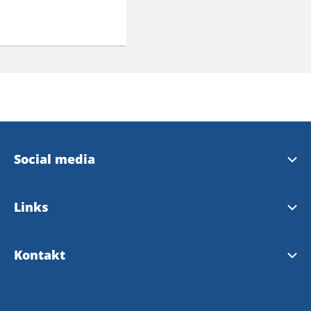
Social media
Instagram Touristinformation
Links
Facebook Touristinformation
Gemeinde Bengtsfors
Kontakt
Facebook Gemeinde Bengtsfors
Dalsland
Touristeninformation Bengtsfors
Facebook Dalsland