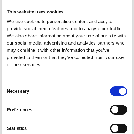
66631 Bengtsfors
Telefon:
+46 0531-126 20
This website uses cookies
E-Mail:
info@gammelgarden.com
We use cookies to personalise content and ads, to
Homepage:
gammelgarden.com
provide social media features and to analyse our traffic.
We also share information about your use of our site with
our social media, advertising and analytics partners who
may combine it with other information that you’ve
provided to them or that they’ve collected from your use
Klicken Sie hier für
of their services.
Öffnungszeiten
und eine Karte
Consent
Necessary
Selection
Preferences
Relaterade sidor
Statistics