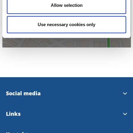
Allow selection
die Karte
anzuzeigen
Use necessary cookies only
Social media
Instagram Touristinformation
Links
Facebook Touristinformation
Gemeinde Bengtsfors