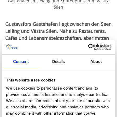
Gästehafen im Lelång und Knotenpunkt zum Västra
Silen
Gustavsfors Gästehafen liegt zwischen den Seen
Lelång und Västra Silen. Nähe zu Restaurants,
Cafés und Lebensmittelgeschäften, aber mitten
in der Natur!
Gustavsfors Gästehafen liegt zwischen den Seen
Consent
Details
About
Lelång und Västra Silen.
Der Gästehafen hat 16 Liegeplätze und liegt ca. 100 m
vom Stadtzentrum von Gustavsfors entfernt mit
This website uses cookies
seinen Läden und Restaurants. Es gibt eine Rampe
und 6 Parkplätze für die Gäste. Benzin und Gas
We use cookies to personalise content and ads, to
können im ICA Lanthandel gekauft werden befinden
provide social media features and to analyse our traffic.
sich 100 m im landwirtschaftlichen Geschäft.
We also share information about your use of our site with
our social media, advertising and analytics partners who
Service
may combine it with other information that you’ve