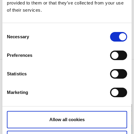
provided to them or that they’ve collected from your use
Dusche
of their services.
WC
Frisches Wasser
Strom
Consent
Kran
Necessary
Selection
Werft und Pumpstation
Supermarket - 200 m
Preferences
Kontaktinformation
Statistics
Gustavsfors Gästhamn
Bruksvägen 9
666 93 Gustavsfors
Marketing
Telefon:
+46 531 52 60 00
E-Mail:
turist@bengtsfors.se
Allow all cookies
Klicken Sie hier um