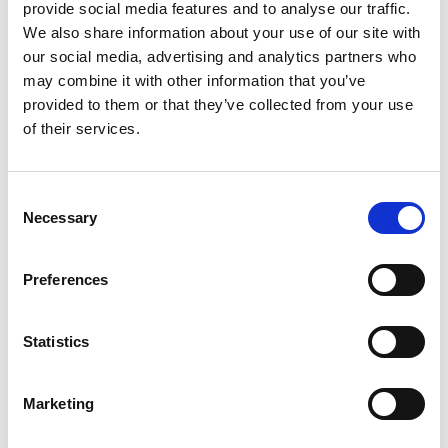
provide social media features and to analyse our traffic.
Fischpflegevereine, die daran arbeiten, dass das
We also share information about your use of our site with
Sportfischen so gut wie möglich wird. Bootrampen,
our social media, advertising and analytics partners who
Stege, Einsatz von Fischen und Verbesserung der
may combine it with other information that you’ve
Laichplätze sind typische Beispiele dafür, wie die
provided to them or that they’ve collected from your use
Erträge verwendet werden. Der Kauf von Angelkarten
of their services.
ist darum eine Investierung in zukünftiges Angeln!
Achtung! Es gibt auch Seen im Fiskelandgebiet, die
Consent
nicht zu einem Fischpflegegebiet gehören, d.h. wo
Necessary
Selection
man keine Angelkarte kaufen kann. Das bedeutet
nicht, dass das Angeln in diesen Seen frei ist. Diese
Seen sind privat und das Sportangeln dort ist
Preferences
verboten.
Statistics
Angellizenzen gelten für unterschiedliche Zeiträume
in den verschiedenen Gewässern; Tageskarte,
Wochenkarten oder Jahreskarten sind am
Marketing
gewöhnlichsten. Manchmal gibt es auch Angelkarten,
die für die gesamte Familie gelten. Für einige größere