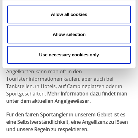
Seen gibt es auch Trollingangelkarten. Dies sind
Angelkarten, die für das avancierte Schleppangeln
Allow all cookies
gelöst werden müssen, also Angeln mit Motor,
Spezialausrüstung und oft mehreren Ködern/Haken.
Allow selection
Darum muss man immer abchecken, was gerade für
den See gilt, in dem man angeln möchte. Die
Angelkarte ist vom Sportangler stets mitzuführen,
Use necessary cookies only
sodass man sie dem Kontrolleur vorweisen kann.
Angelkarten kann man oft in den
Touristeninformationen kaufen, aber auch bei
Tankstellen, in Hotels, auf Campingplätzen oder in
Sportgeschäften.
Mehr Information dazu findet man
unter dem aktuellen Angelgewässer.
Für den fairen Sportangler in unserem Gebiet ist es
eine Selbstverständlichkeit, eine Angellizenz zu lösen
und unsere Regeln zu respektieren.