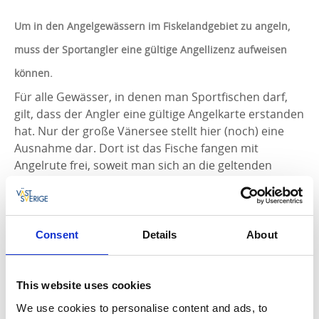
Um in den Angelgewässern im Fiskelandgebiet zu angeln,
muss der Sportangler eine gültige Angellizenz aufweisen
können.
Für alle Gewässer, in denen man Sportfischen darf,
gilt, dass der Angler eine gültige Angelkarte erstanden
hat. Nur der große Vänersee stellt hier (noch) eine
Ausnahme dar. Dort ist das Fische fangen mit
Angelrute frei, soweit man sich an die geltenden
Bestimmungen hält.
Die Gewässer im Fiskelandgebiet sind größtenteils in
Privatbesitz oder werden von Forstgesellschaften
Consent
Details
About
verwaltet. Diese haben sich in verschiedene
Fischpflegevereine zusammengeschlossen, die die
Regeln für das Sportangeln, die Angelkartenpreise
This website uses cookies
und die Schonzeiten, usw. festlegen. Die Einnahmen
We use cookies to personalise content and ads, to
vom Angelkartenverkauf gehen also an die