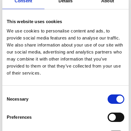
Consent
Details
About
beim Spinnfischen auf Hecht, aber wir empfehlen
dann eine Multirolle vom Typ Ambassadeur. Der
Effekt ist eine gleichmäßigere Rutschbremse, und
This website uses cookies
wenn die Rolle über ein Zählwerk verfügt, ist das noch
We use cookies to personalise content and ads, to
besser. Dann hat der Sportangler volle Kontrolle über
provide social media features and to analyse our traffic.
die Schnurlänge hinterm Boot. Große Wobbler und
We also share information about your use of our site with
große Jiggs sind gut. Heutzutage gibt es auch die
our social media, advertising and analytics partners who
sogenannten „Swimbaits", die oft eine Kombination
may combine it with other information that you’ve
von Wobbler und Jigg sind. Achtung! Für Hechte nicht
provided to them or that they’ve collected from your use
zu kleine Köder mitnehmen.
of their services.
Es bestehen auch gute Chancen, Lachse oder reelle
Forellen im Gebiet vom Fiskeland zu fangen. Das
Consent
erfordert jedoch eine große Portion Geduld. Die
Necessary
Selection
Ausrüstung ist die gleiche wie beim Trolling auf Hecht,
aber andere, kleinere Köder sind hier mehr
angebracht. Für Forelle und Lachs verwendet man
Preferences
kleinere Wobbler, ca. 9 -12 cm lang, und Blinker in der