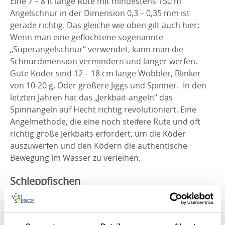
Eine 7 – 8 ft lange Rute mit mindestens 150 m
Angelschnur in der Dimension 0,3 – 0,35 mm ist
gerade richtig. Das gleiche wie oben gilt auch hier:
Wenn man eine geflochtene sogenannte
„Superangelschnur“ verwendet, kann man die
Schnurdimension vermindern und länger werfen.
Gute Köder sind 12 – 18 cm lange Wobbler, Blinker
von 10-20 g. Oder größere Jiggs und Spinner. In den
letzten Jahren hat das „Jerkbait-angeln“ das
Spinnangeln auf Hecht richtig revolutioniert. Eine
Angelmethode, die eine noch steifere Rute und oft
richtig große Jerkbaits erfordert, um die Köder
auszuwerfen und den Ködern die authentische
Bewegung im Wasser zu verleihen.
Schleppfischen
Trolling ist eine gewöhnliche Angelmethode im
Fiskelandgebiet um die großen pelagischen Hechte zu
fangen. Eine gute Trollingausrüstung ist ungefähr wie