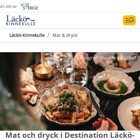
En del av
/
Läckö-Kinnekulle
Mat & dryck
Fotograf:
Matilda Kälström
Mat och dryck i Destination Läckö-