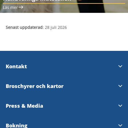
Läs mer
Senast uppdaterad:
28 juli 2026
Kontakt
Turistinformation
Broschyrer och kartor
Destination Läckö-Kinnekulle AB
Turistbroschyr 2026
Press & Media
InfoPoints - bemannad turistinformation
Besökskarta
Pressrum på MyNewsDesk
Bokning