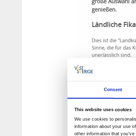
große Auswahl an
genießen.
Ländliche Fik
Dies ist die "Land
Sinne, die für das
unerlässlich sind.
"Seit vielen Jahren 
sagt Cafébesitzeri
Consent
Frisch geback
This website uses cookies
Wenn Sie die Scheu
We use cookies to personalis
ländlichem Flair be
information about your use of
Verschiedene Arten
other information that you’ve