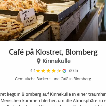
Café på Klostret, Blomberg
Kinnekulle
★
★
★
★
★
4,4
(875)
Gemütliche Bäckerei und Café in Blomberg
ret liegt in Blomberg auf Kinnekulle in einer traumh
e Menschen kommen hierher, um die Atmosphäre zu e