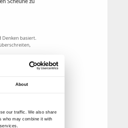
ten Scheune zu
d Denken basiert.
überschreiten,
frisch zu liefern",
About
gebung mit
se our traffic. We also share
ackwaren ist groß.
ers who may combine it with
lauchbrot und
 services.