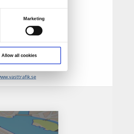
herzhafte
st an die
Marketing
ment auch zum
Allow all cookies
Sie am Bahnhof
ww.vasttrafik.se