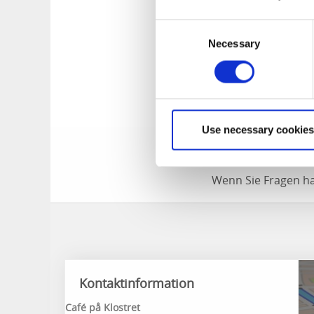
Sauerteigbrot sind
Sandwiches und sch
Consent
Necessary
schwedische Kaffee
Selection
Mitnehmen.
Anreise mit ö
Use necessary cookies
Mit dem Västtågen 
Blomberg aussteig
Wenn Sie Fragen ha
Kontaktinformation
Café på Klostret