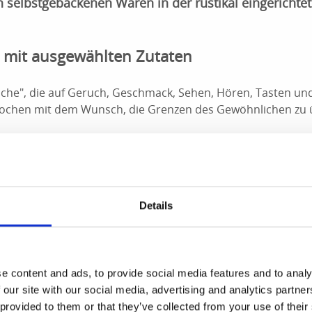
 selbstgebackenen Waren in der rustikal eingerichte
a mit ausgewählten Zutaten
küche", die auf Geruch, Geschmack, Sehen, Hören, Tasten un
 Kochen mit dem Wunsch, die Grenzen des Gewöhnlichen zu 
koche ich mit sorgfältig ausgewählten Zutaten, um direkt und 
n Lena Svedung.
Details
en im Klostercafé oder zum Mitnehmen.
ne betreten, werden Sie von einer schönen rustikalen Um
e content and ads, to provide social media features and to analy
grüßt. Es duftet nach frischem Gebäck und die Vielfalt der B
 our site with our social media, advertising and analytics partn
 von Brötchen, Brotkuchen, Teegebäck, Klosterroggen, Bär
 provided to them or that they’ve collected from your use of their