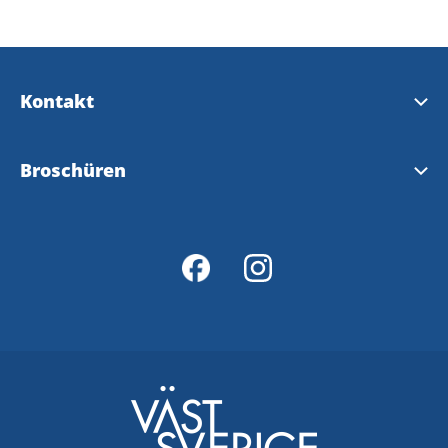
Kontakt
Kontakt & Öffnungszeiten
Broschüren
InfoPoints
Tourist Broschüre
Karte
Wanderwege
Kållandsö Ferienstrasse
Kinnekulle Ferienstrasse