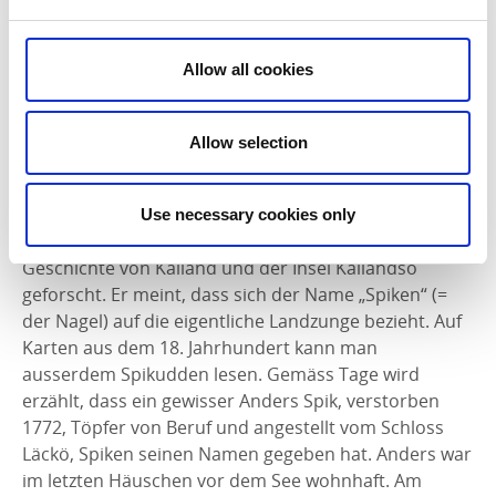
Allow all cookies
Fotograf:
Jonas Ingman - Bruksbild
Allow selection
Woher kommt der Name Spiken?
Tage Petrusson, aufgewachsen auf der Insel Djurö,
Use necessary cookies only
heute wohnhaft in Lidköping, hat viel über die
Geschichte von Kålland und der Insel Kållandsö
geforscht. Er meint, dass sich der Name „Spiken“ (=
der Nagel) auf die eigentliche Landzunge bezieht. Auf
Karten aus dem 18. Jahrhundert kann man
ausserdem Spikudden lesen. Gemäss Tage wird
erzählt, dass ein gewisser Anders Spik, verstorben
1772, Töpfer von Beruf und angestellt vom Schloss
Läckö, Spiken seinen Namen gegeben hat. Anders war
im letzten Häuschen vor dem See wohnhaft. Am