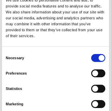
We use cookies to personalise content and ads, to
mit Handgeräten erlaubt.
provide social media features and to analyse our traffic.
Die Fischerei in der Gegend von Kållandsö
We also share information about your use of our site with
our social media, advertising and analytics partners who
Von den ca. 60 Berufsfischern des Sees Vänern sind
may combine it with other information that you’ve
13 im Fischerhafen Spiken aktiv. Die Fänge bestehen
provided to them or that they’ve collected from your use
aus Zander, Quappe, Hecht, Barsch, Kleine Maräne,
of their services.
Forelle und Lachs. Zander gehört zu den
begehrtesten Arten. Ein Teil der Fänge wird zur
Fischauktion in Göteborg transportiert, der grösste
Consent
Teil kommt jedoch nach Spiken und wird
Necessary
Selection
insbesondere in veredelter Form verkauft,
beispielsweise geräuchert oder als Füllung für
Preferences
Baguettes.
Statistics
Marketing