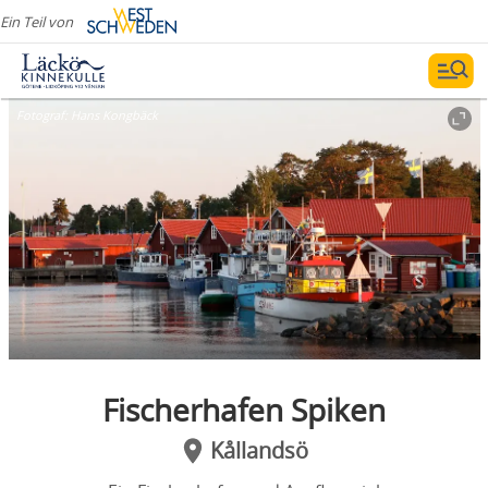
Ein Teil von
Fotograf:
Hans Kongbäck
Fischerhafen Spiken
Kållandsö