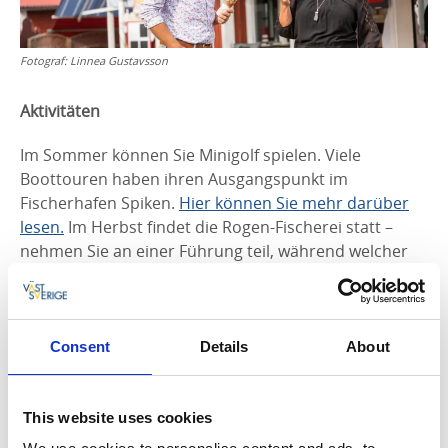
Fotograf:
Linnea Gustavsson
Aktivitäten
Im Sommer können Sie Minigolf spielen. Viele
Boottouren haben ihren Ausgangspunkt im
Fischerhafen Spiken.
Hier können Sie mehr darüber
lesen.
Im Herbst findet die Rogen-Fischerei statt –
nehmen Sie an einer Führung teil, während welcher
Sie die Möglichkeit haben, die Fische zu bearbeiten.
Erlaube Cookies, um den Inhalt zu sehen.
Consent
Details
About
Falls Sie ein eigenes Boot haben, können Sie dieses
This website uses cookies
bei Spiken einsetzen. Das Angeln vom Strand aus ist