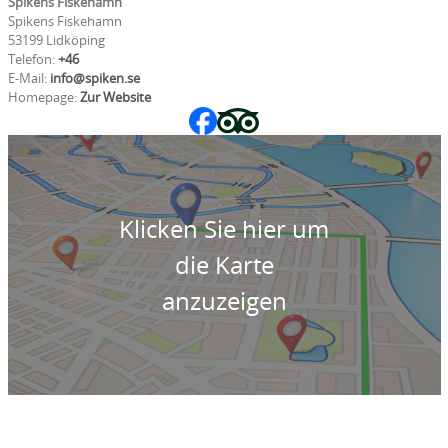
Spikens Fiskehamn
Spikens Fiskehamn
53199 Lidköping
Telefon:
+46
E-Mail:
info@spiken.se
Homepage:
Zur Website
Klicken Sie hier um
die Karte
anzuzeigen