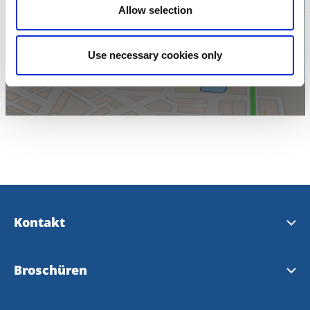
Klicken Sie hier um
Allow selection
die Karte
anzuzeigen
Use necessary cookies only
Kontakt
Kontakt & Öffnungszeiten
Broschüren
InfoPoints