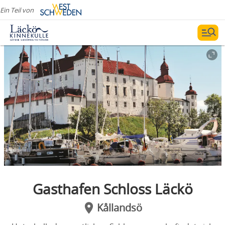
Ein Teil von
Gasthafen Schloss Läckö
Kållandsö