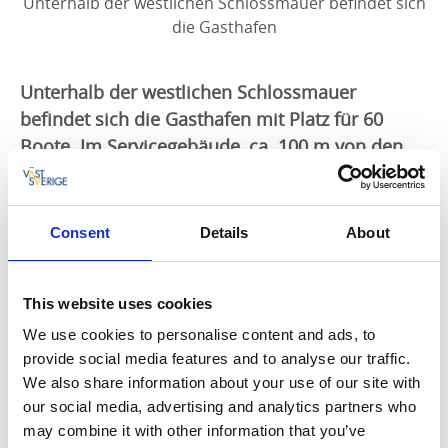
Unterhalb der westlichen Schlossmauer befindet sich
die Gasthafen
Unterhalb der westlichen Schlossmauer
befindet sich die Gasthafen mit Platz für 60
Boote. Im Servicegebäude, ca. 100 m von den
Anlegestegen entfernt, gibt es Toiletten,
Duschen und Waschmöglichkeiten.
Consent
Details
About
Wenn Sie mit dem Schiff anreisen und im Gästehafen
von Schloss Läckö anlegen, sollten Sie sich natürlich
einen Besuch von Schloss Läckö und dem Naturum
This website uses cookies
Vänerskärgården - Victoriahuset nicht entgehen
We use cookies to personalise content and ads, to
lassen. Hier gibt es eine schöne Ausstellung über den
provide social media features and to analyse our traffic.
Schärengarten des Vänersees. Das Naturum verfügt
We also share information about your use of our site with
auch über ein Restaurant, in dem die Gastronomen
our social media, advertising and analytics partners who
gut zubereitete Speisen mit saisonalen Zutaten aus
may combine it with other information that you’ve
der Umgebung servieren! Wenn Sie Lust haben,