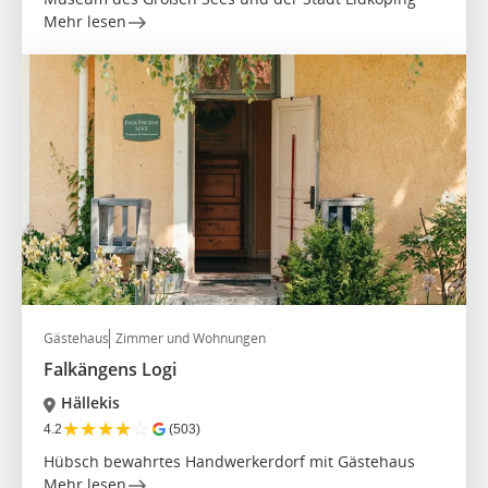
Mehr lesen
Gästehaus
Zimmer und Wohnungen
Falkängens Logi
Hällekis
★
★
★
★
☆
4.2
(503)
Hübsch bewahrtes Handwerkerdorf mit Gästehaus
Mehr lesen