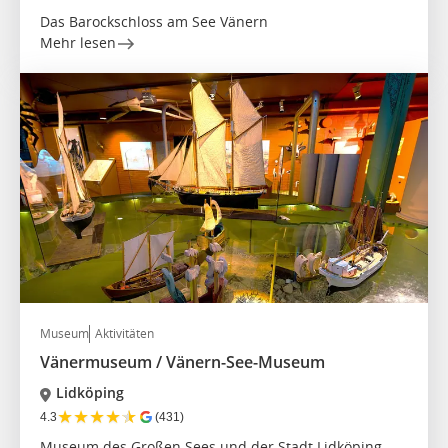
Das Barockschloss am See Vänern
Mehr lesen
Museum
Aktivitäten
Vänermuseum / Vänern-See-Museum
Lidköping
★
★
★
★
★
4.3
(431)
Museum des Großen Sees und der Stadt Lidköping