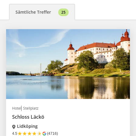
Sämtliche Treffer
25
Hotel
Stellplatz
Schloss Läckö
Lidköping
★
★
★
★
★
4.5
(4716)