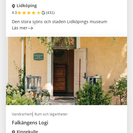
Lidköping
★
★
★
★
★
4.3
(431)
Den stora sjöns och staden Lidköpings museum
Läs mer
Vandrarhem
Rum och lägenheter
Falkängens Logi
Kinnekulle