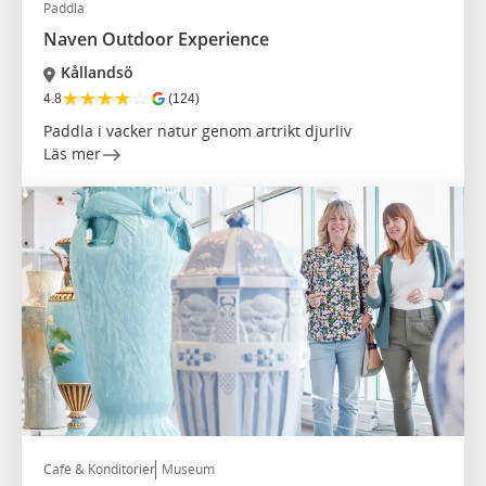
Paddla
Naven Outdoor Experience
Kållandsö
★
★
★
★
☆
4.8
(124)
Paddla i vacker natur genom artrikt djurliv
Läs mer
Café & Konditorier
Museum