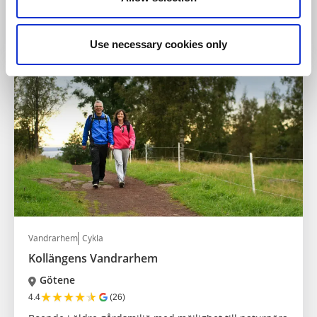
Kungligt naturum med konferens- och
övernattningsmöjligheter vid Läckö slott
Läs mer
Use necessary cookies only
Vandrarhem
Cykla
Kollängens Vandrarhem
Götene
★
★
★
★
★
4.4
(26)