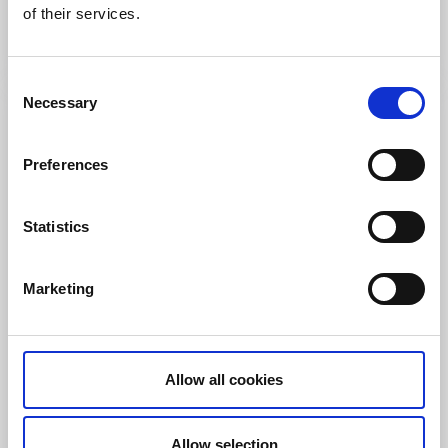
of their services.
Vida vyer över Vänern
Läs mer
Consent
Necessary
Selection
Preferences
Statistics
Marketing
Hotell
Naturum
Naturum Vänerskärgården – Victoriahuset
Allow all cookies
Läckö / Lidköping
★
★
★
★
★
4.3
(200)
Allow selection