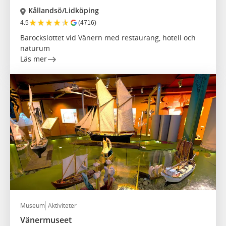
Kållandsö/Lidköping
★
★
★
★
★
4.5
(4716)
Barockslottet vid Vänern med restaurang, hotell och
naturum
Läs mer
Museum
Aktiviteter
Vänermuseet