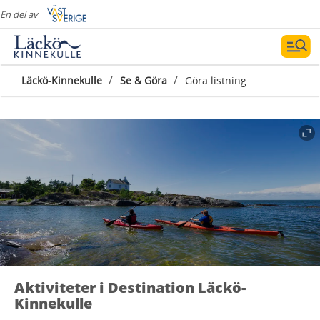
En del av
/
/
Läckö-Kinnekulle
Se & Göra
Göra listning
Aktiviteter i Destination Läckö-
Kinnekulle