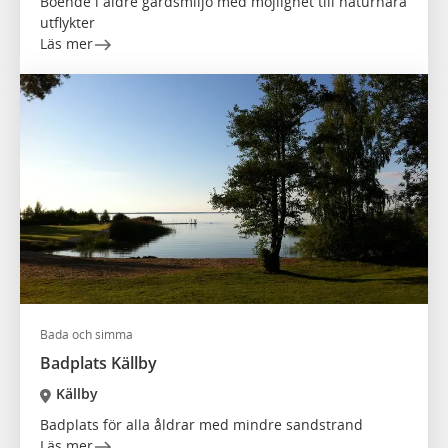
Boende i äldre gårdsmiljö med möjlighet till naturnära
utflykter
Läs mer
Bada och simma
Badplats Källby
Källby
Badplats för alla åldrar med mindre sandstrand
Läs mer