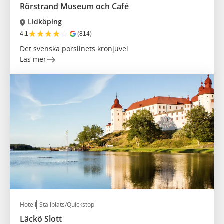
Rörstrand Museum och Café
Lidköping
★
★
★
★
☆
4.1
(814)
Det svenska porslinets kronjuvel
Läs mer
Hotell
Ställplats/Quickstop
Läckö Slott