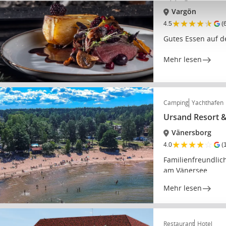
Vargön
★
★
★
★
★
4.5
(
Gutes Essen auf 
Mehr lesen
Camping
Yachthafen
Ursand Resort 
Vänersborg
★
★
★
★
☆
4.0
(
Familienfreundli
am Vänersee
Mehr lesen
Restaurant
Hotel