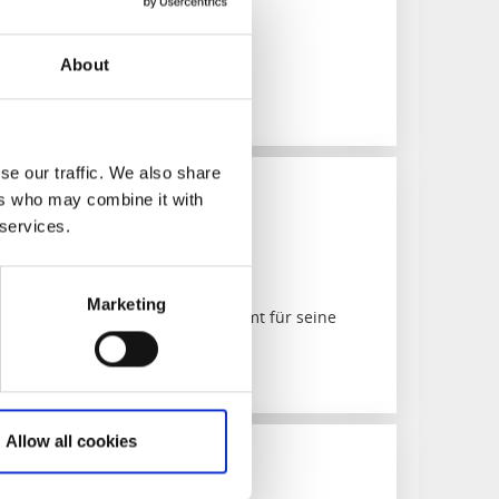
949)
iner historischen Umgebung
About
se our traffic. We also share
ers who may combine it with
afé
 services.
1320)
Marketing
n Cafés in Trollhättan und berühmt für seine
s.
Allow all cookies
s
lt Kök och Rum