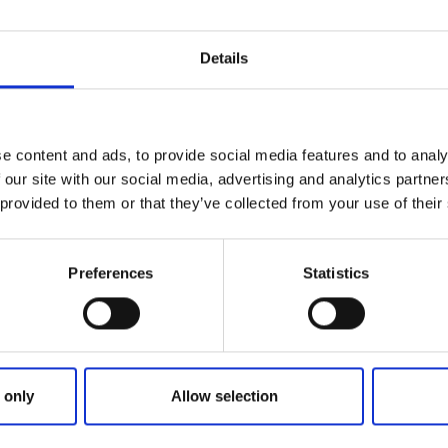
★
★
★
★
★
4.3
(
Entspannung in e
Details
Mehr lesen
e content and ads, to provide social media features and to analy
Café & Konditorien
 our site with our social media, advertising and analytics partn
Das Schleusenc
 provided to them or that they’ve collected from your use of their
Trollhättan
★
★
★
★
☆
4.1
(
Preferences
Statistics
Ein Juwel unter de
Shrimp Sandwiche
Mehr lesen
 only
Allow selection
Restaurant
Gästehau
Uppegårdens Vi