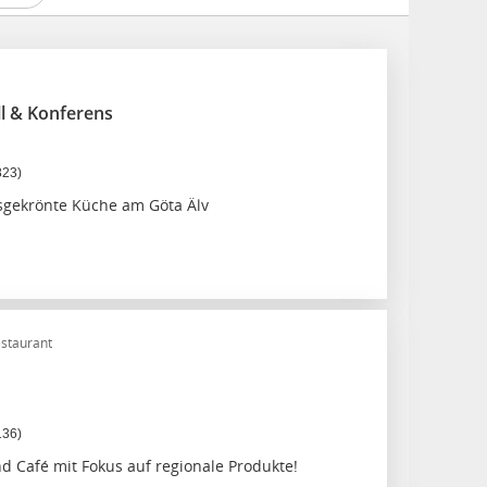
ll & Konferens
823)
sgekrönte Küche am Göta Älv
staurant
136)
d Café mit Fokus auf regionale Produkte!