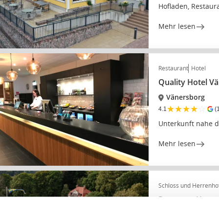
Hofladen, Restaur
Mehr lesen
Restaurant
Hotel
Quality Hotel V
Vänersborg
★
★
★
★
☆
4.1
(
Unterkunft nahe 
Mehr lesen
Schloss und Herrenho
Ronnums Herrg
Vargön/Väners