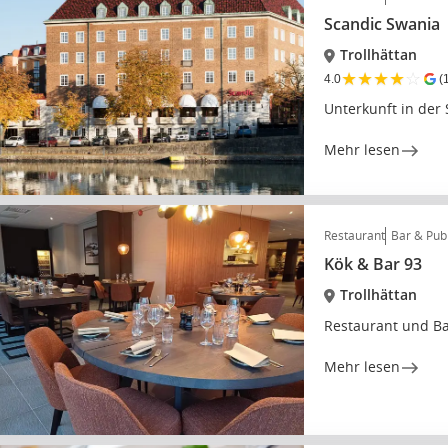
Scandic Swania
Trollhättan
★
★
★
★
☆
4.0
(
Unterkunft in der 
Mehr lesen
Restaurant
Bar & Pub
Kök & Bar 93
Trollhättan
Restaurant und Bar
Mehr lesen