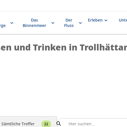
Das
Der
Erleben
Unt
rge
Binnenmeer
Fluss
sen und Trinken in Trollhätt
Sämtliche Treffer
22