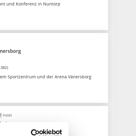
ant und Konferenz in Nuntorp
änersborg
1382)
dem Sportzentrum und der Arena Vänersborg
f
Hotel
ård
borg