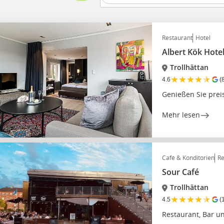
Restaurant
Hotel
Albert Kök Hote
Trollhättan
★
★
★
★
★
4.6
(
Genießen Sie prei
Mehr lesen
Café & Konditorien
Re
Sour Café
Trollhättan
★
★
★
★
★
4.5
(
Restaurant, Bar un