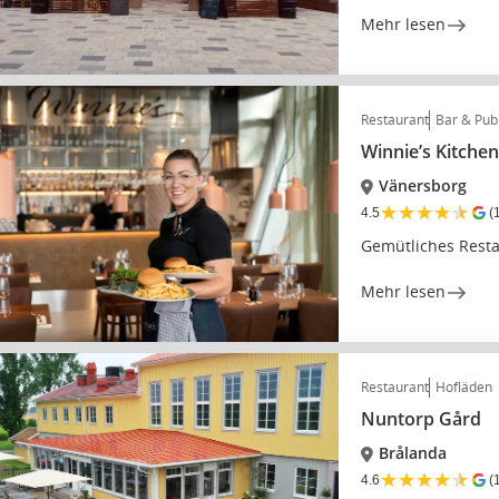
Mehr lesen
Restaurant
Bar & Pub
Winnie’s Kitche
Vänersborg
★
★
★
★
★
4.5
(
Gemütliches Resta
Mehr lesen
Restaurant
Hofläden
Nuntorp Gård
Brålanda
★
★
★
★
★
4.6
(