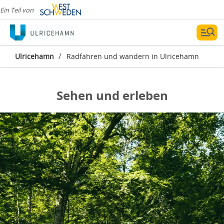
Ein Teil von
Radfahren und wandern
in Ulricehamn
/
Ulricehamn
Radfahren und wandern in Ulricehamn
Sehen und erleben