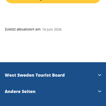
Zuletzt aktualisiert am:
16 Juni 2026
West Sweden Tourist Board
Presse
Andere Seiten
Travel Trade
Meet the Locals