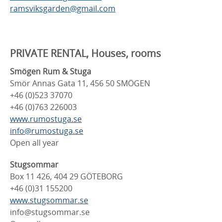
ramsviksgarden@gmail.com
PRI
VATE RENTAL, Houses, rooms
Smögen Rum & Stuga
Smör Annas Gata 11, 456 50 SMÖGEN
+46 (0)523 37070
+46 (0)763 226003
www.rumostuga.se
info@rumostuga.se
Open all year
Stugsommar
Box 11 426, 404 29 GÖTEBORG
+46 (0)31 155200
www.stugsommar.se
info@stugsommar.se