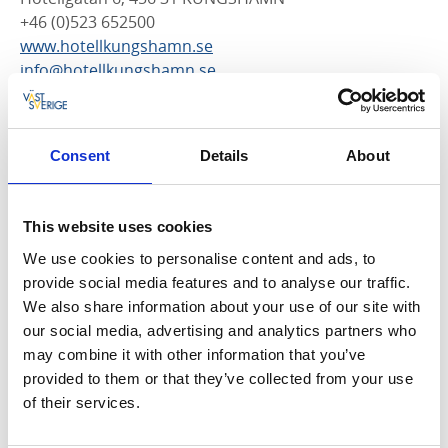
+46 (0)523 652500
www.hotellkungshamn.se
info@hotellkungshamn.se
Pensionat Bryggan
Hamnen 5. 456 50 SMÖGEN
Consent
Details
About
+46 (0)523 32900
www.pensionatbryggan.se
info@pensionatbryggan.se
This website uses cookies
We use cookies to personalise content and ads, to
provide social media features and to analyse our traffic.
BED & BREAKFAST
We also share information about your use of our site with
our social media, advertising and analytics partners who
Ramsviks Övergård
may combine it with other information that you’ve
Ramsvik Övergård 1, 456 92 HUNNEBOSTRAND
provided to them or that they’ve collected from your use
+46 (0)523 58184
of their services.
www.ramsviksovergard.se
info@ramsviksovergard.se