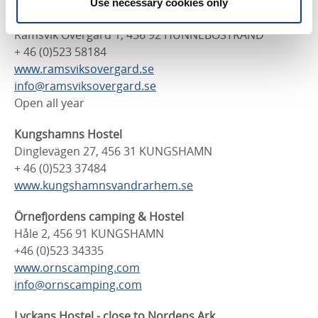
Use necessary cookies only
Ramsviks Övergård
Ramsvik Övergård 1, 456 92 HUNNEBOSTRAND
+ 46 (0)523 58184
www.ramsviksovergard.se
info@ramsviksovergard.se
Open all year
Kungshamns Hostel
Dinglevägen 27, 456 31 KUNGSHAMN
+ 46 (0)523 37484
www.kungshamnsvandrarhem.se
Örnefjordens camping & Hostel
Håle 2, 456 91 KUNGSHAMN
+46 (0)523 34335
www.ornscamping.com
info@ornscamping.com
Lyckans Hostel - close to Nordens Ark