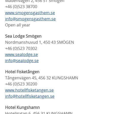
Madenvägen 2, 456 51 Smögen
+46 (0)523 38700
www.smogensgasthem.se
info@smogensgasthem.se
Open all year
Sea Lodge Smögen
Nordmanshuvud 1, 450 43 SMÖGEN
+46 (0)523 70302
www.sealodge.se
info@sealodge.se
Hotel Fisketången
Tångenvägen 45, 456 32 KUNGSHAMN
+46 (0)523 30200
www.hotellfisketangen.se
info@hotellfisketangen.se
Hotel Kungshamn
Hotellgatan 6, 456 31 KUNGSHAMN