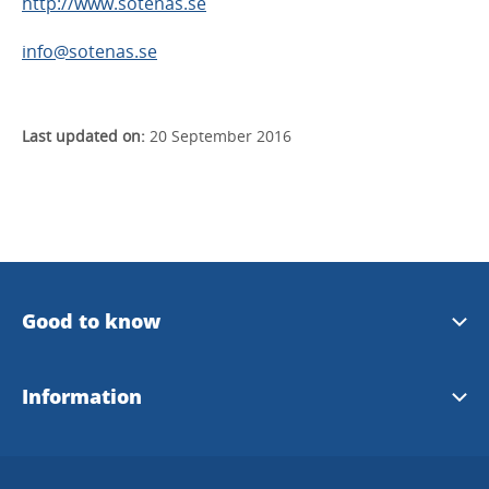
http://www.sotenas.se
info@sotenas.se
Last updated on:
20 September 2016
Good to know
Plan your trip with bus
Information
West Sweden on Facebook
Bohuslän-West Sweden