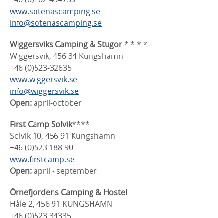
www.sotenascamping.se
info@sotenascamping.se
Wiggersviks
Camping & Stugor
* * * *
Wiggersvik, 456 34 Kungshamn
+46 (0)523-32635
www.wiggersvik.se
info@wiggersvik.se
Open:
april-october
First Camp Solvik
****
Solvik 10, 456 91 Kungshamn
+46 (0)523 188 90
www.firstcamp.se
Open:
april - september
Örnefjordens Camping
& Hostel
Håle 2, 456 91 KUNGSHAMN
+46 (0)523 34335