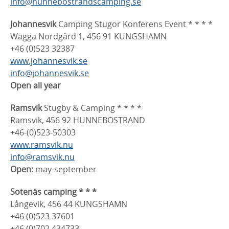
info@hunnebostrandscamping.se
Johannesvik
Camping Stugor Konferens Event * * * *
Wägga Nordgård 1, 456 91 KUNGSHAMN
+46 (0)523 32387
www.johannesvik.se
info@johannesvik.se
Open all year
Ramsvik
Stugby & Camping * * * *
Ramsvik, 456 92 HUNNEBOSTRAND
+46-(0)523-50303
www.ramsvik.nu
info@ramsvik.nu
Open:
may-september
Sotenäs camping * * *
Långevik, 456 44 KUNGSHAMN
+46 (0)523 37601
+46 (0)702 434733