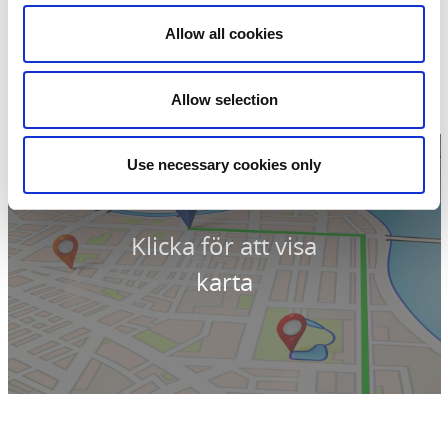
Kontaktinformation
Allow all cookies
Vinnsäters Hembygdsgård
Vinnsäter
45897 Högsäter
Allow selection
Telefon:
0
Hemsida:
jarbo-dalsland.se/
Use necessary cookies only
Klicka för att visa
karta