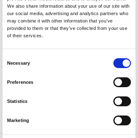
Hembygdsgård
We also share information about your use of our site with
our social media, advertising and analytics partners who
Öppet söndagar kl. 11-15
may combine it with other information that you’ve
provided to them or that they’ve collected from your use
Årets utställning innehåller nya foton insamlade från
of their services.
Järbobor och visar bilder från bygden från sekelskiftet
fram till ungefär 1950.
Consent
Passa samtidigt på att ta en fika i vårt café där det
Necessary
Selection
serveras våfflor och hembakat och njut av Vinnsäters
hembygdsförenings fina trädgård.
Preferences
Har du gamla foton från Järbo? Ta gärna med dem så
minns vi tillsammans!
Statistics
Välkommen!
Marketing