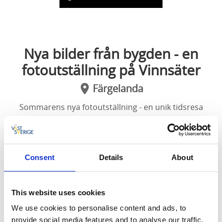
Nya bilder från bygden - en
fotoutställning på Vinnsäter
Färgelanda
Sommarens nya fotoutställning - en unik tidsresa
genom Järbos historia.
Nya bilder från bygden - fotoutställning i Fähuset på
Consent
Details
About
Vinnsäters hembygdsgård
Välkomna till sommarens NYA fotoutställning - en
This website uses cookies
unik tidsresa genom Järbos historia.
We use cookies to personalise content and ads, to
Den 21 juni - 16 augusti på Vinnsäters
provide social media features and to analyse our traffic.