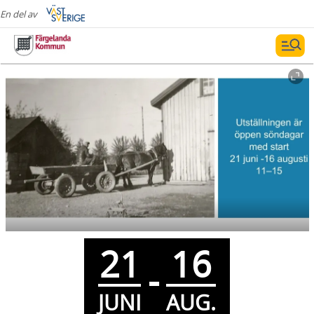
En del av
21
16
-
JUNI
AUG.