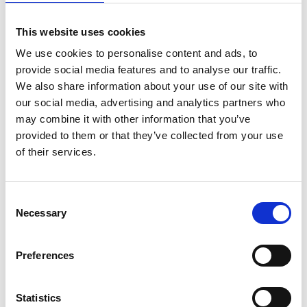
I nödsituation ring 112
This website uses cookies
Apotek
We use cookies to personalise content and ads, to
Kronans apotek i Färgelanda
provide social media features and to analyse our traffic.
Centrumvägen 10
We also share information about your use of our site with
458 30 Färgelanda
our social media, advertising and analytics partners who
Tel.
077-161 26 12
may combine it with other information that you’ve
provided to them or that they’ve collected from your use
Närhälsan Färgelanda Vårdcentral och BVC
of their services.
Håvestensvägen 5A
458 32 Färgelanda
Tel.
010-441 50 10
Consent
Necessary
Selection
Polis
Ring tel. 114 14
Preferences
Vid brand
Ring 112
Statistics