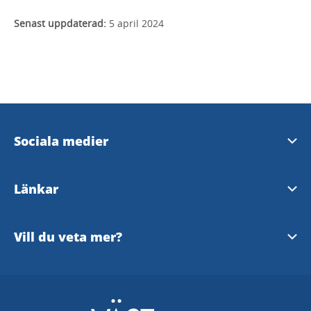
Senast uppdaterad:
5 april 2024
Sociala medier
Facebook Färgelanda kommun
Länkar
Instagram Färgelanda kommun
Färgelanda Turistbyrå
Vill du veta mer?
Facebook Dalsland
Färgelanda Kommun
Kontakta turistansvarig
Instagram Dalsland
Dalsland