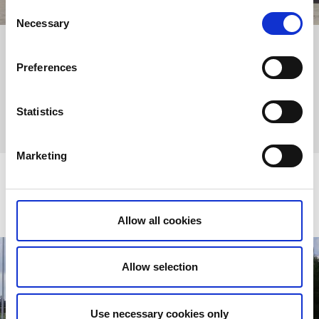
Consent
Necessary
Selection
Thai Chumphae
Preferences
Klassisk Thailändsk restaurang med lunchbuffé, take away
och meny i centrala Färgelanda.
Statistics
Läs mer
Marketing
Pizza & lunch
Allow all cookies
Allow selection
Use necessary cookies only