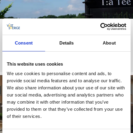
Dagsholm Golf
Trevlig golfrestaurang med utsikt över banan med
Consent
Details
About
fullständiga rättigheter.
Läs mer
This website uses cookies
We use cookies to personalise content and ads, to
provide social media features and to analyse our traffic.
We also share information about your use of our site with
our social media, advertising and analytics partners who
may combine it with other information that you’ve
provided to them or that they’ve collected from your use
of their services.