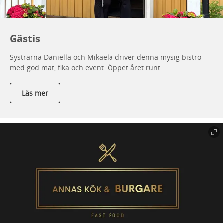
Gästis
Systrarna Daniella och Mikaela driver denna mysig bistro
med god mat, fika och event. Öppet året runt.
Läs mer