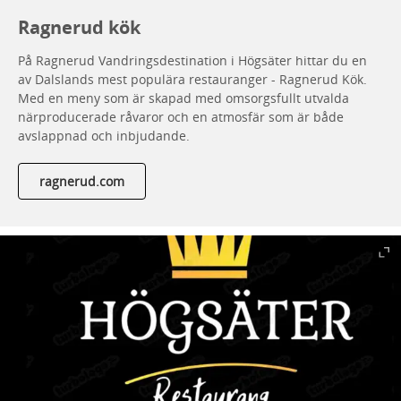
Ragnerud kök
På Ragnerud Vandringsdestination i Högsäter hittar du en
av Dalslands mest populära restauranger - Ragnerud Kök.
Med en meny som är skapad med omsorgsfullt utvalda
närproducerade råvaror och en atmosfär som är både
avslappnad och inbjudande.
ragnerud.com