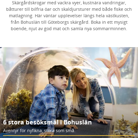
Skärgårdskrogar med vackra vyer, kustnära vandringar,
båtturer till bilfria öar och skaldjursturer med både fiske och
matlagning. Här väntar upplevelser längs hela västkusten,
från Bohuslän till Göteborgs skärgård. Boka in ett mysigt
boende, njut av god mat och samla nya sommarminnen.
6 stora besöksmål i Bohuslän
Äventyr för nyfikna, stora som små.