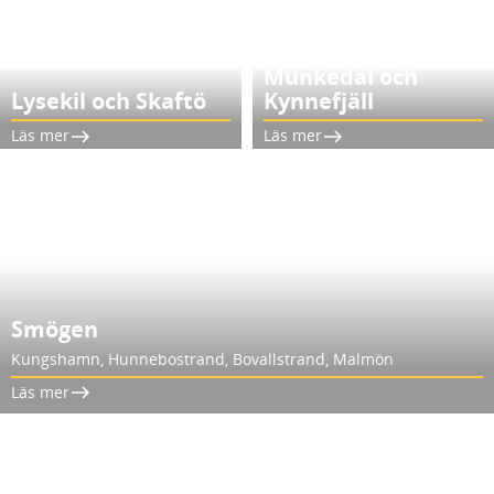
Munkedal och
Lysekil och Skaftö
Kynnefjäll
Läs mer
Läs mer
Smögen
Kungshamn, Hunnebostrand, Bovallstrand, Malmön
Läs mer