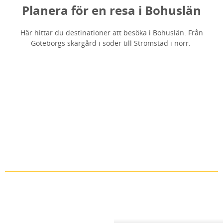
Planera för en resa i Bohuslän
Här hittar du destinationer att besöka i Bohuslän. Från
Göteborgs skärgård i söder till Strömstad i norr.
Göteborgs norra skärgård
Öckerö och Hönö
Läs mer