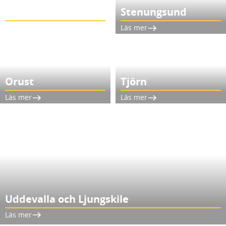
Kungälv &
Marstrand
Stenungsund
Läs mer
Läs mer
Orust
Tjörn
Läs mer
Läs mer
Uddevalla och Ljungskile
Läs mer