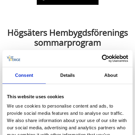
Högsäters Hembygdsförenings
sommarprogram
Färgelanda
Öppet hus och vandring.
Consent
Details
About
Välkommen till Högsäters Hembygdsförening
sommaren 2026.
This website uses cookies
Program
We use cookies to personalise content and ads, to
provide social media features and to analyse our traffic.
Lördag 18 juli kl. 13-16
We also share information about your use of our site with
Öppet Hus. Guidning startar kl. 14.00.
our social media, advertising and analytics partners who
may combine it with other information that you’ve