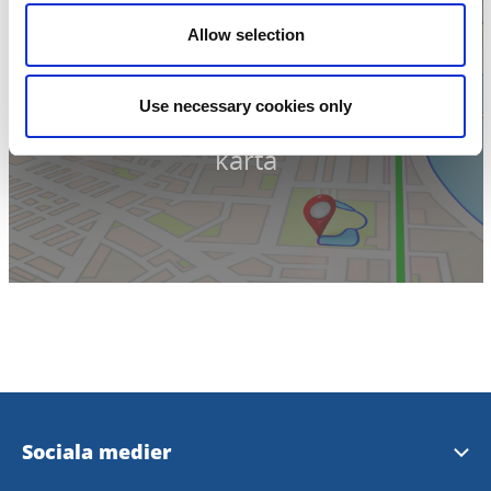
Allow selection
Use necessary cookies only
Klicka för att visa
karta
Sociala medier