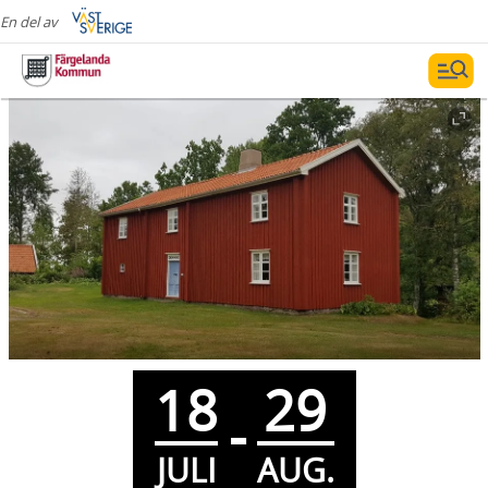
En del av
18
29
-
JULI
AUG.