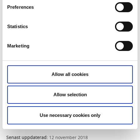
Laxsjön
Preferences
Mellan Kornsjön
Nedre Kalven
Nedre Upperudsälven
Statistics
Norra Kornsjön
Näsölen
Ramsbytjärn
Marketing
Råvarpen
Sågtjärn
Södra Lelång
Allow all cookies
Vångsjön
Västra Silen
Ånimmen
Allow selection
Ärtingen
Östersjön
Östra Silen
Use necessary cookies only
Senast uppdaterad:
12 november 2018