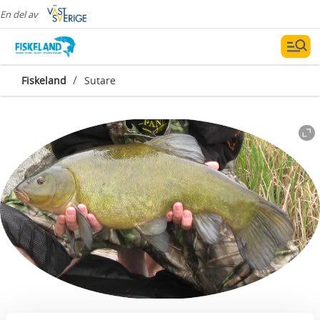
En del av
/
Fiskeland
Sutare