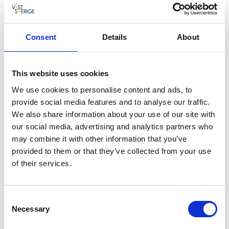
Sutare
Consent
Details
About
Sutaren tillhör karpfiskarna och finns i ganska många
vatten i Fiskelandsområdet. Fisken är en ”doldis” som
är både ljusskygg och diskret. Vill helst ha
This website uses cookies
vegetationsrika, grunda och näringsrika sjöar.
We use cookies to personalise content and ads, to
Bland metare i främst England är den en populär
provide social media features and to analyse our traffic.
sportfisk och en erkänd figther på spöt! Vikten är
We also share information about your use of our site with
oftast mellan halvkilot och uppemot 2 kg. Fisken har
our social media, advertising and analytics partners who
ett tjockt skinn och slemlager.
may combine it with other information that you’ve
provided to them or that they’ve collected from your use
of their services.
Här kan du fiska efter sutare:
Ellenö
Consent
Fillingsjön
Necessary
Selection
Iväg