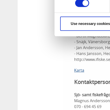
Fiskekort
Dagkort, veckokort,
platser:
- Preem bensinstati
- Bengt Andersson, 
Use necessary cookies
- Sven Hansson, Su
- Bertil Magnusson,
- Snäjk, Vänersbor
- Jan Andersson, H
- Hans Jansson, He
http://www.ifiske.s
Karta
Kontaktperso
Sjö- samt fiskefrågo
Magnus Andersson
070 - 694 45 69