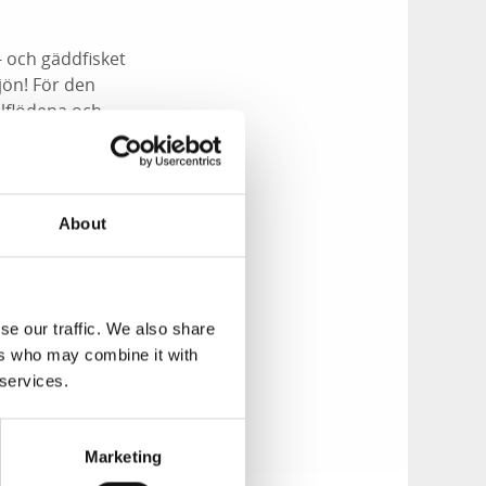
 och gäddfisket
jön! För den
llflödena och
About
älle. Alternativt
5 cm. Allt fiske i
se our traffic. We also share
udet.
ers who may combine it with
r tiden 1 april -
 services.
åda sjöarna. Ålfiske
: Jan Andersson,
Marketing