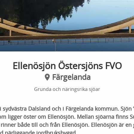
Ellenösjön Östersjöns FVO
Färgelanda
Grunda och näringsrika sjöar
 i sydvästra Dalsland och i Färgelanda kommun. Sjön ”
m ligger öster om Ellenösjön. Mellan sjöarna finns 
rinner både till och från Ellenösjön. Ellenösjön är en
ed närliggande jordbruksbyggd.