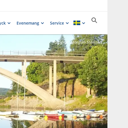
yck
Evenemang
Service
Fotograf:
Morgan Stenson