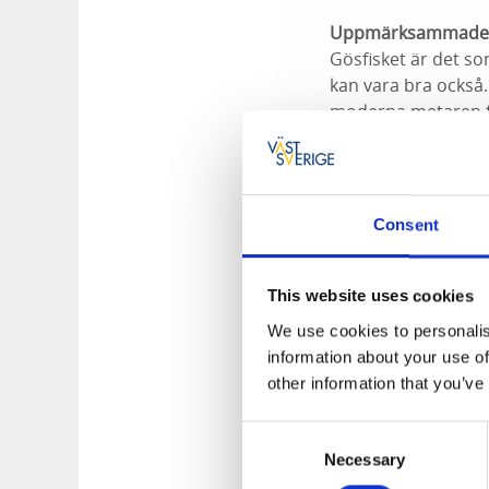
Uppmärksammade 
Gösfisket är det s
kan vara bra också.
moderna metaren fin
frånflödena är allt
Båtramper
Vid Sundsbron, väg
Consent
Fiskeregler
Innehav av fiskekort
This website uses cookies
högst tre drag efte
We use cookies to personalis
Valboån samt vid å
information about your use of
Fredningsområde: v
other information that you’ve
30 juni är gösinrik
är förbudet då denn
Consent
Bengt Andersson , 
Necessary
Selection