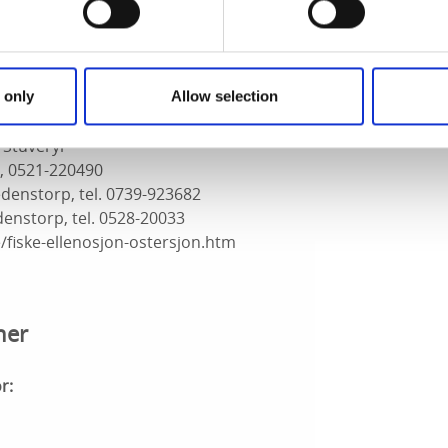
 månadskort, halvårskort och helårskort. Fiskekort köper d
on, Färgelanda, tel. 0528-10713
Ellenö, tel. 0528-20195
 only
Allow selection
ndsbron, tel. 0528-20162
 Stuveryr
g, 0521-220490
edenstorp, tel. 0739-923682
denstorp, tel. 0528-20033
e/fiske-ellenosjon-ostersjon.htm
ner
r: