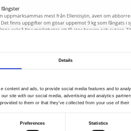
fångster
om uppmärksammas mest från Ellenösjön, även om abborre-
 Det finns uppgifter om gösar uppemot 9 kg som fångats i s
ns också fina möjligheter att få stor braxen och sutare. Ti
id "heta platser" men se upp för fredningsområdena.
 172: N 58.51089, O 11.99200
Details
 berättigar till fiske med högst två handredskap per fisketillf
r båt oberoende av antalet fiskande i båten. Minimimått: Gös 4
e content and ads, to provide social media features and to analy
ns mynningsområde innanför bojarna vid Lille Vass är förbj
 our site with our social media, advertising and analytics partn
id Sundsbron, beläget mellan Ellenösjön och Östersjön. Unde
 provided to them or that they’ve collected from your use of their
tat fiske förbjudet. Området är markerat med bojar mot de b
a är fridlyst. Av Länsstyrelsen förordnade fisketillsynsmän
Tommy Kleibrant och Dennis Axelsson.
Preferences
Statistics