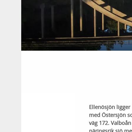
Ellenösjön ligger
med Östersjön so
väg 172. Valboån 
näringsrik sjö m