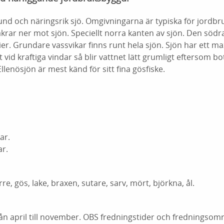
rund och näringsrik sjö. Omgivningarna är typiska för jord
krar ner mot sjön. Speciellt norra kanten av sjön. Den söd
ier. Grundare vassvikar finns runt hela sjön. Sjön har ett m
 vid kraftiga vindar så blir vattnet lätt grumligt eftersom b
llenösjön är mest känd för sitt fina gösfiske.
ar.
ar.
e, gös, lake, braxen, sutare, sarv, mört, björkna, ål.
ån april till november. OBS fredningstider och fredningsområ