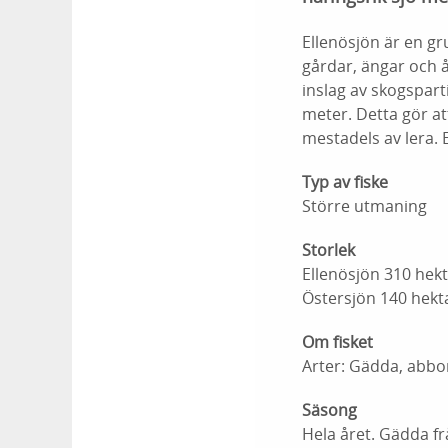
Ellenösjön är en g
gårdar, ängar och å
inslag av skogspart
meter. Detta gör att
mestadels av lera. E
Typ av fiske
Större utmaning
Storlek
Ellenösjön 310 hekt
Östersjön 140 hekt
Om fisket
Arter: Gädda, abborr
Säsong
Hela året. Gädda fr