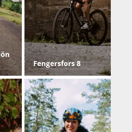
jön
Fengersfors 8