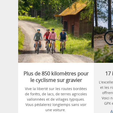
Plus de 850 kilomètres pour
17 
le cyclisme sur gravier
L'excell
et les 
Vive la liberté sur les routes bordées
offren
de forêts, de lacs, de terres agricoles
Voici n
vallonnées et de villages typiques.
GPX e
Vous pédalerez longtemps sans voir
une voiture.
A