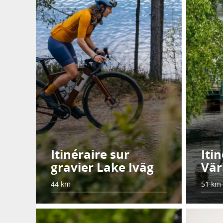
Itinéraire sur
Iti
gravier Lake Iväg
Vä
44 km
51 km