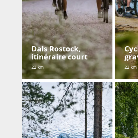
Dals Rostock,
Cyc
itinéraire court
gra
22 km
22 km