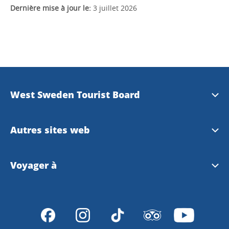
Dernière mise à jour le:
3 juillet 2026
West Sweden Tourist Board
Information de presse
Autres sites web
Travel Trade
Visit Swedeen
Voyager à
Banque d'images
Meet the locals
Voyager à Göteborg et en l’ouest de la Suède
Integrity policy
Göteborg