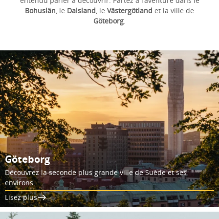
entendu parler à découvrir. Partez à l’aventure dans le
Bohuslän
, le
Dalsland
, le
Västergötland
et la ville de
Göteborg
.
Göteborg
Découvrez la seconde plus grande ville de Suède et ses
environs
Lisez plus