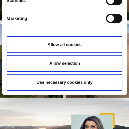
Expériences
Visitez une petite
Statistics
culturelles
ville
Lisez plus
Lisez plus
Marketing
Allow all cookies
Allow selection
Gravel dans le
Expériences dans la
Use necessary cookies only
Dalsland
nature
Lisez plus
Lisez plus