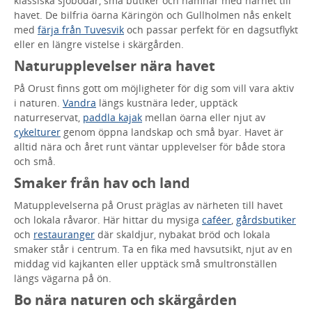
klassiska sjöbodar, små butiker och hamnar med närhet till
havet. De bilfria öarna Käringön och Gullholmen nås enkelt
med
färja från Tuvesvik
och passar perfekt för en dagsutflykt
eller en längre vistelse i skärgården.
Naturupplevelser nära havet
På Orust finns gott om möjligheter för dig som vill vara aktiv
i naturen.
Vandra
längs kustnära leder, upptäck
naturreservat,
paddla kajak
mellan öarna eller njut av
cykelturer
genom öppna landskap och små byar. Havet är
alltid nära och året runt väntar upplevelser för både stora
och små.
Smaker från hav och land
Matupplevelserna på Orust präglas av närheten till havet
och lokala råvaror. Här hittar du mysiga
caféer
,
gårdsbutiker
och
restauranger
där skaldjur, nybakat bröd och lokala
smaker står i centrum. Ta en fika med havsutsikt, njut av en
middag vid kajkanten eller upptäck små smultronställen
längs vägarna på ön.
Bo nära naturen och skärgården