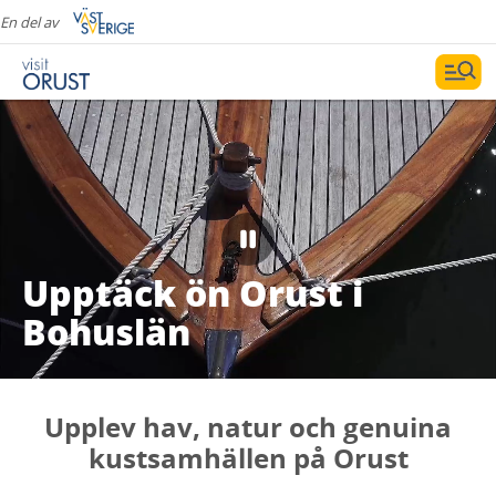
En del av
Upptäck ön Orust i
Bohuslän
Upplev hav, natur och genuina
kustsamhällen på Orust