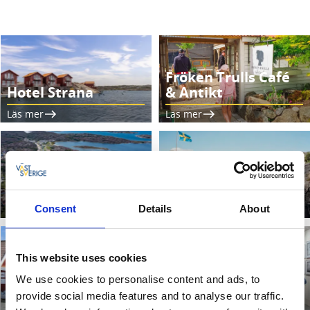
Fröken Trulls Café
Hotel Strana
& Antikt
Läs mer
Läs mer
Stocken Camping
Lådfabriken
Consent
Details
About
Läs mer
Läs mer
This website uses cookies
We use cookies to personalise content and ads, to
Lotshotellet
Atelier 795
provide social media features and to analyse our traffic.
Läs mer
Läs mer