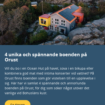
4 unika och spännande boenden på
Orust
Vill du bo i en Ocean Hut på havet, sova i en bikupa eller
kombinera god mat med intima konserter vid vattnet? På
Orust finns boenden som gör vistelsen till en upplevelse i
sig. Här har vi samlat 4 spännande och annorlunda
boenden på
Orust
, för dig som söker något utöver det
vanliga vid Bohusläns kust.
Se tipsen