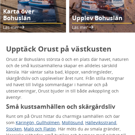
Karta över
Bohuslän
Upplev Bohuslän
Läs mer
Läs mer
Upptäck Orust på västkusten
Orust är Bohusläns största ö och en plats där havet, naturen
och de små kustsamhällena skapar en alldeles särskild
känsla. Här väntar salta bad, klippor, vandringsleder,
skärgårdsliv och upplevelser året runt. Från stilla morgnar
vid havet till livliga sommardagar i hamnar och på
uteserveringar, Orust bjuder in till både avkoppling och
äventyr.
Små kustsamhällen och skärgårdsliv
Runt om på Orust hittar du charmiga samhällen och öar
som
Käringön, Gullholmen
,
Mollösund
,
Hälleviksstrand
,
Stocken
,
Malö och Flatön
. Här möts du av smala gränder,