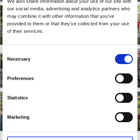
We also share information about your use of our site with
our social media, advertising and analytics partners who
may combine it with other information that you’ve
Tavlebords
provided to them or that they’ve collected from your use
Honungsgård
Nösundsgården
of their services.
Läs mer
Läs mer
Consent
Necessary
Selection
Slussens Pensionat
Orust Återbruk
Preferences
Läs mer
Läs mer
Statistics
Bryggvingen
Töllås Fårgård
Marketing
Läs mer
Läs mer