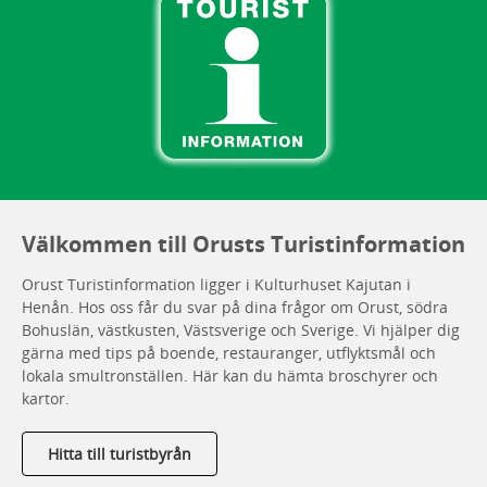
Välkommen till Orusts Turistinformation
Orust Turistinformation ligger i Kulturhuset Kajutan i
Henån. Hos oss får du svar på dina frågor om Orust, södra
Bohuslän, västkusten, Västsverige och Sverige. Vi hjälper dig
gärna med tips på boende, restauranger, utflyktsmål och
lokala smultronställen. Här kan du hämta broschyrer och
kartor.
Hitta till turistbyrån