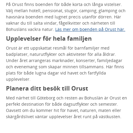
På Orust finns boenden för både korta och långa vistelser.
Välj mellan hotell, pensionat, stugor, camping, glamping och
havsnära boenden med lugnet precis utanför dörren. Här
vaknar du till salta vindar, fågelkvitter och närheten till
Bohusläns vackra natur.
Läs mer om boenden på Orust här.
Upplevelser för hela familjen
Orust är ett uppskattat resmål för barnfamiljer med
badplatser, naturutflykter och aktiviteter för alla åldrar.
Under året arrangeras marknader, konserter, familjedagar
och evenemang som skapar minnen tillsammans. Här finns
plats för både lugna dagar vid havet och fartfyllda
upplevelser.
Planera ditt besök till Orust
Med närhet till Göteborg och resten av Bohuslän är Orust en
perfekt destination för både dagsutflykter och semester.
Oavsett om du kommer hit för havet, naturen, maten eller
skärgårdslivet väntar upplevelser året runt på västkusten.