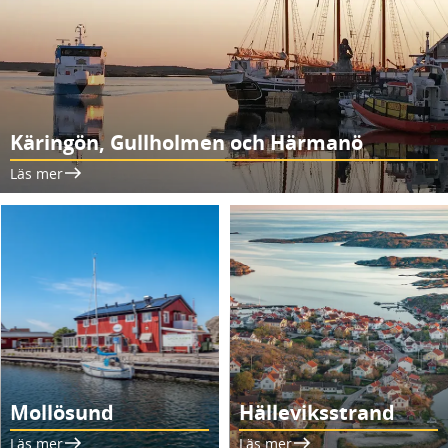
Käringön, Gullholmen och Härmanö
Läs mer
Mollösund
Hälleviksstrand
Läs mer
Läs mer