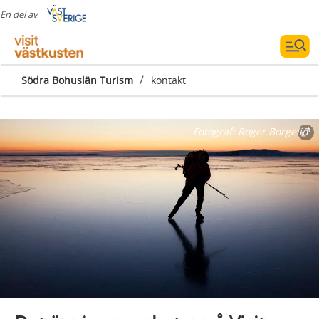
En del av
/
Södra Bohuslän Turism
kontakt
Fotograf:
Roger Borgelid