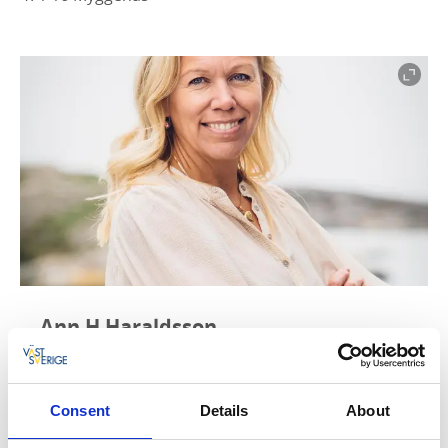
Ann H Haraldsson
VD/Turistchef
Tel direkt: 0303-40 46 14
Consent
Details
About