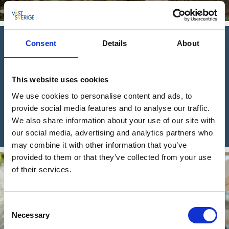
Lees verder
Consent
Details
About
“The 72 Hour Cabin is een prachtig concept van natuur,
totale ontspanning en niets anders achterlaten dan
This website uses cookies
voetafdrukken. Deze gedachte is zelfs doorgetrokken naar
de huisjes zelf, omdat ze op palen staan ​​om geen blijvend
We use cookies to personalise content and ads, to
stempel op het landschap te drukken.”
provide social media features and to analyse our traffic.
We also share information about your use of our site with
/Patricija, Wanderlista Reisblog
our social media, advertising and analytics partners who
may combine it with other information that you’ve
provided to them or that they’ve collected from your use
of their services.
Consent
Necessary
Selection