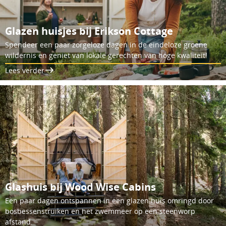
Glazen huisjes bij Erikson Cottage
Spendeer een paar zorgeloze dagen in de eindeloze groene
wildernis en geniet van lokale gerechten van hoge kwaliteit!
Lees verder
Glashuis bij Wood Wise Cabins
Een paar dagen ontspannen in een glazen huis omringd door
bosbessenstruiken en het zwemmeer op een steenworp
afstand.