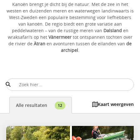
Kanoën brengt je dicht bij de natuur. Met de zee in het
westen en duizenden meren en waterwegen landinwaarts is
West-Zweden een populaire bestemming voor liefhebbers
van kanoën. De regio biedt een grote variatie aan
peddelwateren – van de rustige meren van
Dalsland
en
wraksafari’s op het
Vänermeer
tot ontspannen tochten over
de rivier de
Ätran
en avonturen tussen de eilanden van
de
archipel
.
Kaart weergeven
Alle resultaten
12