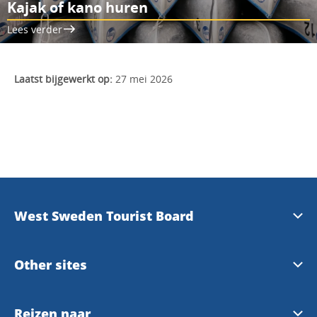
Kajak of kano huren
Lees verder
Laatst bijgewerkt op:
27 mei 2026
West Sweden Tourist Board
Press information
Other sites
Travel Trade
Meet the locals
Reizen naar