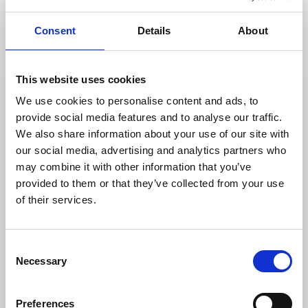
Naar de website
Consent
Details
About
This website uses cookies
We use cookies to personalise content and ads, to
provide social media features and to analyse our traffic.
We also share information about your use of our site with
our social media, advertising and analytics partners who
may combine it with other information that you’ve
provided to them or that they’ve collected from your use
of their services.
Naven Outdoor Experience
Kållandsö
Consent
Necessary
Selection
Kajakken in de archipel van het Vänermeer is een
bijzondere belevenis. Samen met Naven Outdoor
Experience kun je deelnemen aan historische
Preferences