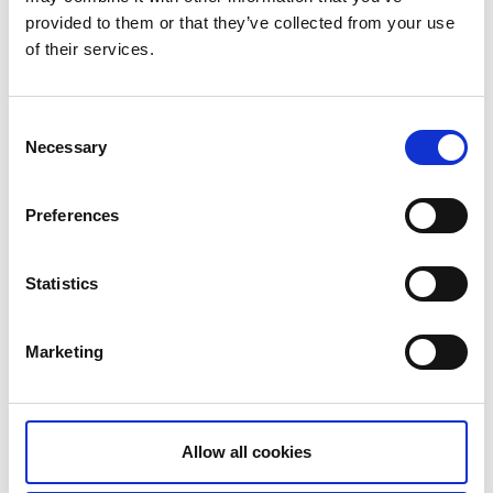
provided to them or that they’ve collected from your use
of their services.
Consent
Necessary
Selection
Preferences
Statistics
Marketing
Blå mad – Har du styr på den
bæredygtige mad fra havet?
Interessen for blå mad fra havet stiger hele tiden.
Allow all cookies
Muslinger, østers, søpung, tang og alger er lækre, trendy og
bæredygtige råvarer, der i vid udstrækning serveres i