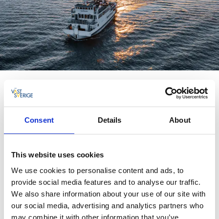
Skaldyrscruise og rejer ad libitum i
Göteborgs skærgård
Tag med på et skønt skaldyrscruise i Göteborgs smukke
Consent
Details
About
skærgård. Vi har lavet en liste med de bedste sejlture, som
serverer rejer ad libitum, skaldyrsbuffet eller lignende.
Velkommen om bord!
This website uses cookies
We use cookies to personalise content and ads, to
Skaldyrscruise
provide social media features and to analyse our traffic.
We also share information about your use of our site with
our social media, advertising and analytics partners who
may combine it with other information that you’ve