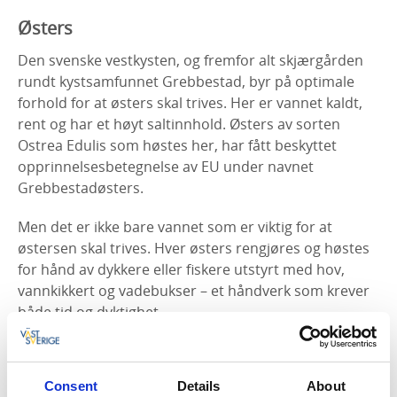
Østers
Den svenske vestkysten, og fremfor alt skjærgården
rundt kystsamfunnet Grebbestad, byr på optimale
forhold for at østers skal trives. Her er vannet kaldt,
rent og har et høyt saltinnhold. Østers av sorten
Ostrea Edulis som høstes her, har fått beskyttet
opprinnelsesbetegnelse av EU under navnet
Grebbestadøsters.
Men det er ikke bare vannet som er viktig for at
østersen skal trives. Hver østers rengjøres og høstes
for hånd av dykkere eller fiskere utstyrt med hov,
vannkikkert og vadebukser – et håndverk som krever
både tid og dyktighet.
Østers eksisterer i både vill og dyrket form. Østers av
sorten Crassostrea Gigas, også kalt japansk
Consent
Details
About
kjempeøsters, er en av verdens mest dyrkede østers.