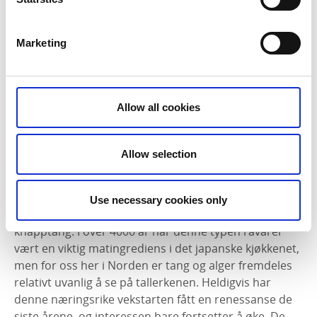
Selskap som jobber med østers:
Everts Sjöbod
Marketing
Klemmings Ostron
Kalvö Ostron
Havstenssunds Ostron
Orust Shellfish
Allow all cookies
Ostrea Aquaculture
Allow selection
Tang og alger
Use necessary cookies only
Algen tarmgrønske, blæretang, sukkertare og
knapptang. I over 4000 år har denne typen råvarer
vært en viktig matingrediens i det japanske kjøkkenet,
men for oss her i Norden er tang og alger fremdeles
relativt uvanlig å se på tallerkenen. Heldigvis har
denne næringsrike vekstarten fått en renessanse de
siste årene, og interessen bare fortsetter å øke. De