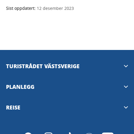
Sist oppdatert:
12 desember 2023
TURISTRÅDET VÄSTSVERIGE
Mediabank
PLANLEGG
Presserom
Nyhetsbrev fra Vest-Sverige
REISE
Personvern
Destinasjoner i Vest-Sverige
Västtrafik reiseplanlegger