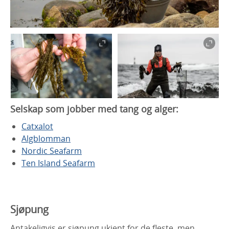
Selskap som jobber med tang og alger:
Catxalot
Algblomman
Nordic Seafarm
Ten Island Seafarm
Sjøpung
Antakeligvis er sjøpung ukjent for de fleste, men