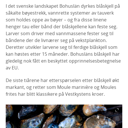
I det svenske landskapet Bohuslän dyrkes blåskjell på
såkalte bøyestrekk, vannrette systemer av tauverk
som holdes oppe av bøyer – og fra disse linene
henger tau eller bånd der blåskjellene kan feste seg.
Larver som driver med vannmassene fester seg til
båndene der de livnærer seg på vekstplankton.
Deretter utvikler larvene seg til ferdige blåskjell som
kan høstes etter 15 måneder. Bohusläns blåskjell har
gledelig nok fått en beskyttet opprinnelsesbetegnelse
av EU.
De siste tiårene har etterspørselen etter blåskjell økt
markant, og retter som Moule marinière og Moules
frites har blitt klassikere på Vestkystens kroer.