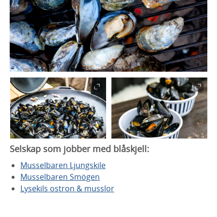
Selskap som jobber med blåskjell:
Musselbaren Ljungskile
Musselbaren Smögen
Lysekils ostron & musslor